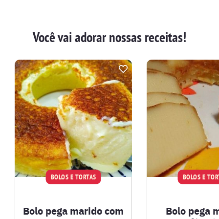
AVES
Você vai adorar nossas receitas!
BATIDAS
BEBIDAS E DRINKS
BISCOITOS
BOLOS E TORTAS
CALDOS
BOLOS E TORTAS
BOLOS E TOR
CARNE BOVINA
Bolo pega marido com
Bolo pega 