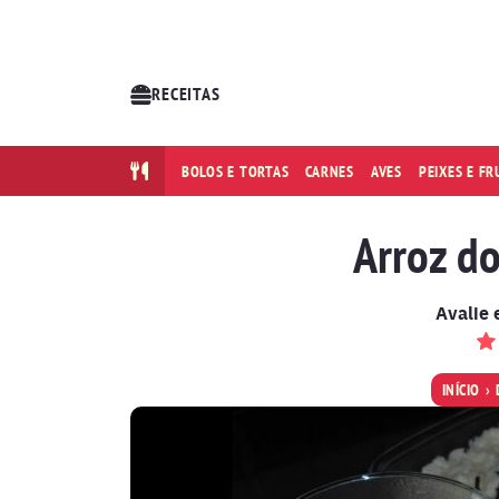
RECEITAS
BOLOS E TORTAS
CARNES
AVES
PEIXES E F
Arroz d
Avalie 
INÍCIO