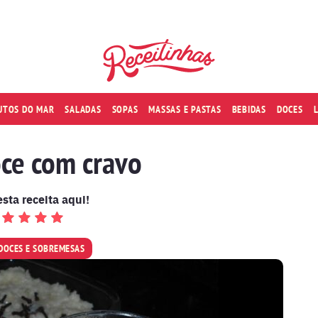
RUTOS DO MAR
SALADAS
SOPAS
MASSAS E PASTAS
BEBIDAS
DOCES
oce com cravo
esta receita aqui!
DOCES E SOBREMESAS