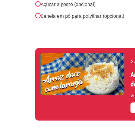
Açúcar a gosto (opcional)
Canela em pó para polvilhar (opcional)
Q
A
d
Ve