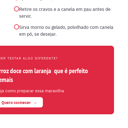
Retire os cravos e a canela em pau antes de
servir.
Sirva morno ou gelado, polvilhado com canela
em pó, se desejar.
UER TESTAR ALGO DIFERENTE?
rroz doce com laranja que é perfeito
emais
ja como preparar essa maravilha
Quero conhecer