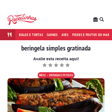
BOLOS E TORTAS
CARNES
AVES
PEIXES E FRUTOS DO MAR
beringela simples gratinada
Avalie esta receita aqui!
INÍCIO
ENTRADAS E PETISCOS