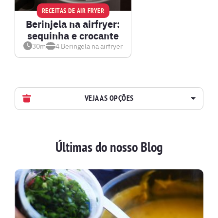
RECEITAS DE AIR FRYER
Berinjela na airfryer:
sequinha e crocante
30m
4
Beringela na airfryer
VEJA AS OPÇÕES
AVES
Últimas do nosso Blog
BATIDAS
BEBIDAS E DRINKS
BISCOITOS