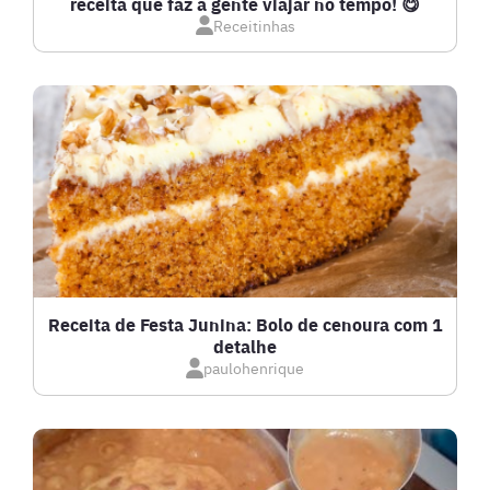
receita que faz a gente viajar no tempo! 😋
Receitinhas
DOCES E SOBREMESAS
DRINKS
FRANGO
FRUTOS DO MAR
GRATINADOS
Receita de Festa Junina: Bolo de cenoura com 1
detalhe
IOGURTES
paulohenrique
LANCHES