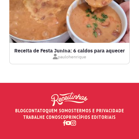
LASANHAS
LOW CARB
MASSAS E PASTAS
Receita de Festa Junina: 6 caldos para aquecer
paulohenrique
MOLHOS
PÃES E SALGADOS
PEIXES
BLOG
CONTATO
QUEM SOMOS
TERMOS E PRIVACIDADE
RECEITAS DE AIR FRYER
TRABALHE CONOSCO
PRINCÍPIOS EDITORIAIS
RECEITAS DE ANIVERSÁRIO DE CASAMENTO