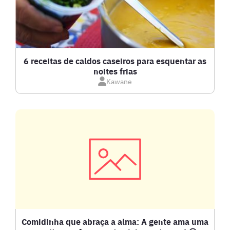
BOLOS E TORTAS
CALDOS
6 receitas de caldos caseiros para esquentar as
noites frias
Kawane
CARNE BOVINA
CARNE SUÍNA
CARNES
COMPOTAS E GELEIAS
DETOX
Comidinha que abraça a alma: A gente ama uma