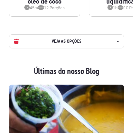
óleo de coco
liquidific
45m
12
Porções
1h
10
P
VEJA AS OPÇÕES
AVES
Últimas do nosso Blog
BATIDAS
BEBIDAS E DRINKS
BISCOITOS
BOLOS E TORTAS