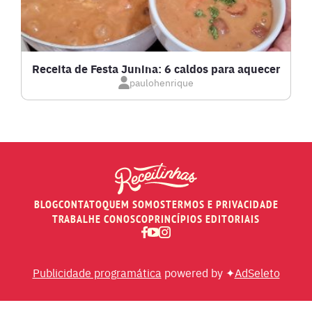
LOW CARB
MASSAS E PASTAS
Receita de Festa Junina: 6 caldos para aquecer
paulohenrique
MOLHOS
PÃES E SALGADOS
PEIXES
BLOG
CONTATO
QUEM SOMOS
TERMOS E PRIVACIDADE
RECEITAS DE AIR FRYER
TRABALHE CONOSCO
PRINCÍPIOS EDITORIAIS
RECEITAS DE ANIVERSÁRIO DE CASAMENTO
Publicidade programática
powered by ✦
AdSeleto
RECEITAS DE ANO NOVO (RÉVEILLON)