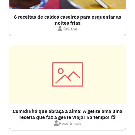
CALDOS
6 receitas de caldos caseiros para esquentar as
noites frias
Kawane
CARNE BOVINA
CARNE SUÍNA
CARNES
COMPOTAS E GELEIAS
DETOX
Comidinha que abraça a alma: A gente ama uma
receita que faz a gente viajar no tempo! 😋
Receitinhas
DOCES E SOBREMESAS