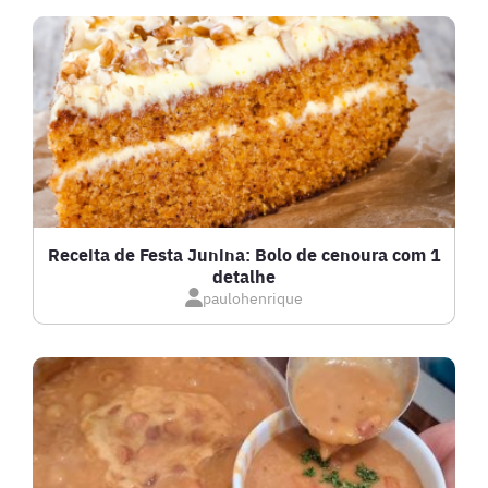
DRINKS
FRANGO
FRUTOS DO MAR
GRATINADOS
Receita de Festa Junina: Bolo de cenoura com 1
detalhe
IOGURTES
paulohenrique
LANCHES
LASANHAS