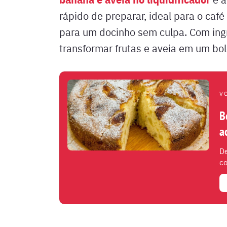
rápido de preparar, ideal para o ca
para um docinho sem culpa. Com ing
transformar frutas e aveia em um bol
V
B
a
De
co