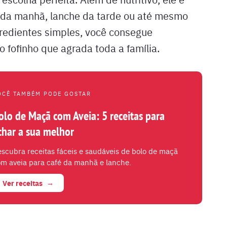
fé da manhã, lanche da tarde ou até mesmo
redientes simples, você consegue
o fofinho que agrada toda a família.
OCÊ TAMBÉM PODE GOSTAR
olo de Maçã com Aveia: 5 receitas para
char a sua melhor
scubra receitas fáceis e saudáveis de bolo de maçã
m aveia para café da manhã e lanche.
Ver receitas