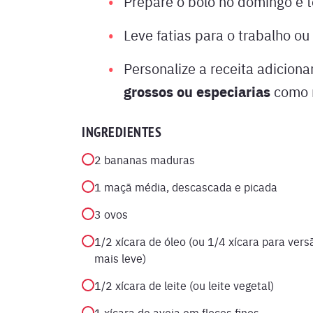
Prepare o bolo no domingo e 
Leve fatias para o trabalho ou
Personalize a receita adicion
grossos ou especiarias
como 
INGREDIENTES
2 bananas maduras
1 maçã média, descascada e picada
3 ovos
1/2 xícara de óleo (ou 1/4 xícara para vers
mais leve)
1/2 xícara de leite (ou leite vegetal)
1 xícara de aveia em flocos finos