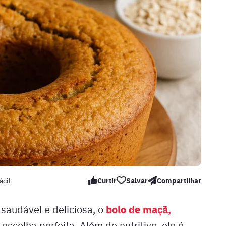
ácil
Curtir
Salvar
Compartilhar
bolo de maçã,
 saudável e deliciosa, o
 escolha perfeita. Além de nutritivo, ele é