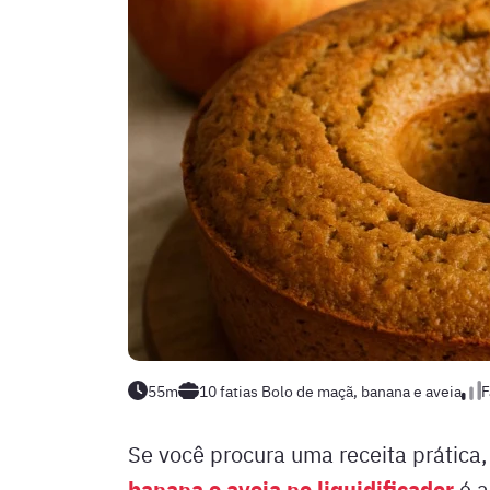
55m
10 fatias
Bolo de maçã, banana e aveia
F
Se você procura uma receita prática,
banana e aveia no liquidificador
é a