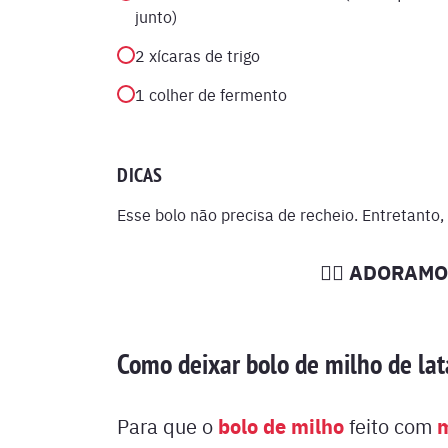
junto)
2 xícaras de trigo
1 colher de fermento
DICAS
Esse bolo não precisa de recheio. Entretant
❤️‍🔥 ADORAM
Como deixar bolo de milho de lata
bolo de milho
m
Para que o
feito com