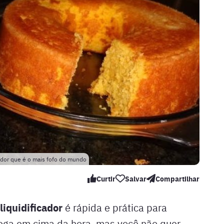
cador que é o mais fofo do mundo
Curtir
Salvar
Compartilhar
 liquidificador
é rápida e prática para
hega em cima da hora, mas você não quer