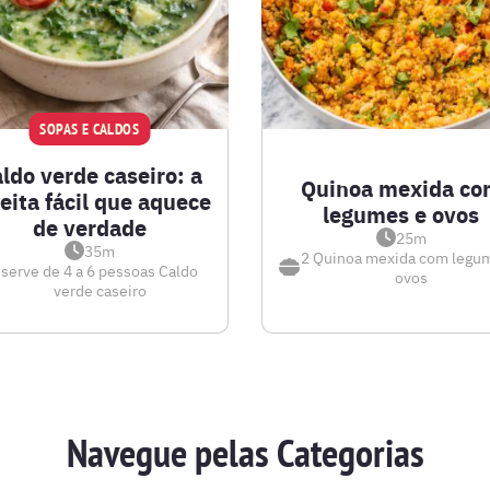
SOPAS E CALDOS
ldo verde caseiro: a
Quinoa mexida co
eita fácil que aquece
legumes e ovos
de verdade
25m
35m
2
Quinoa mexida com legu
serve de 4 a 6 pessoas
Caldo
ovos
verde caseiro
Navegue pelas Categorias