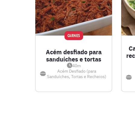
CARNES
Ca
Acém desfiado para
rec
sanduíches e tortas
40m
Acém Desfiado (para
Sanduíches, Tortas e Recheios)