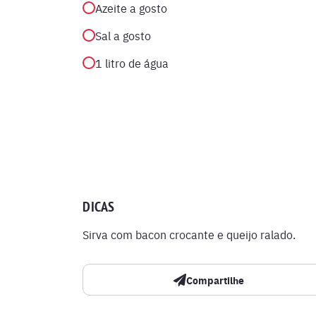
Azeite a gosto
Sal a gosto
1 litro de água
DICAS
Sirva com bacon crocante e queijo ralado.
Compartilhe