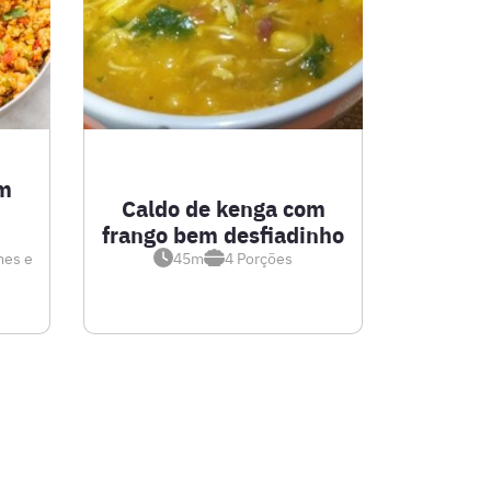
m
Caldo de kenga com
frango bem desfiadinho
mes e
45m
4
Porções