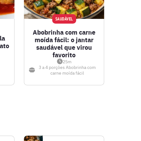
SAUDÁVEL
Abobrinha com carne
la
moída fácil: o jantar
ato
saudável que virou
favorito
25m
3 a 4 porções
Abobrinha com
carne moída fácil