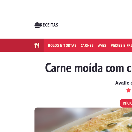
RECEITAS
BOLOS E TORTAS
CARNES
AVES
PEIXES E F
Carne moída com c
Avalie 
INÍCI