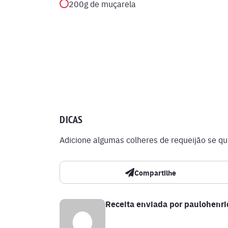
200g de muçarela
DICAS
Adicione algumas colheres de requeijão se qui
Compartilhe
Receita enviada por
paulohenr