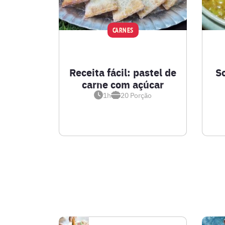
CARNES
Receita fácil: pastel de
S
carne com açúcar
1h
20
Porção