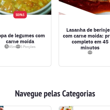
SOPAS
Lasanha de berinje
opa de legumes com
com carne moída: pr
carne moída
completo em 45
minutos
45m
5
Porções
Navegue pelas Categorias