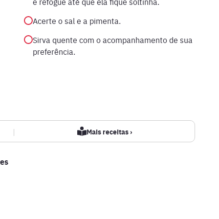
e refogue até que ela fique soltinha.
Acerte o sal e a pimenta.
Sirva quente com o acompanhamento de sua
preferência.
|
Mais receitas ›
es