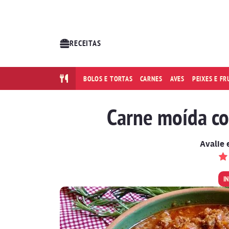
RECEITAS
BOLOS E TORTAS
CARNES
AVES
PEIXES E F
Carne moída c
Avalie 
I