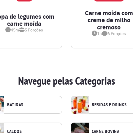
Carne moída com
opa de legumes com
creme de milho
carne moída
cremoso
45m
5
Porções
1h
6
Porções
Navegue pelas Categorias
BATIDAS
BEBIDAS E DRINKS
CALDOS
CARNE BOVINA