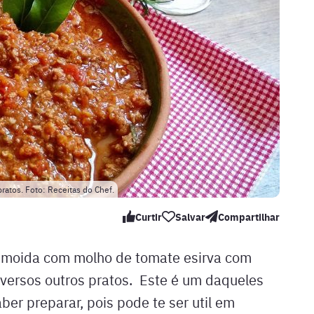
atos. Foto: Receitas do Chef.
Curtir
Salvar
Compartilhar
e moida com molho de tomate esirva com
diversos outros pratos. Este é um daqueles
ber preparar, pois pode te ser util em