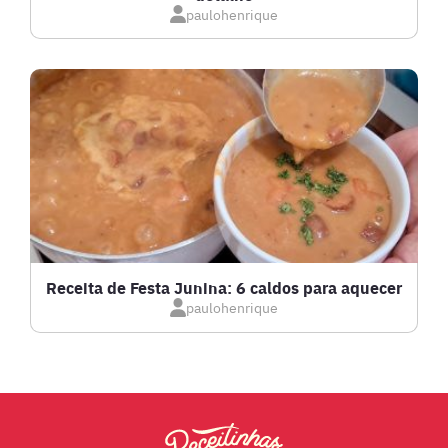
IOGURTES
paulohenrique
LANCHES
LASANHAS
LOW CARB
MASSAS E PASTAS
Receita de Festa Junina: 6 caldos para aquecer
paulohenrique
MOLHOS
PÃES E SALGADOS
PEIXES