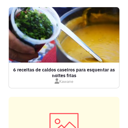
BEBIDAS E DRINKS
BISCOITOS
BOLOS E TORTAS
CALDOS
6 receitas de caldos caseiros para esquentar as
noites frias
Kawane
CARNE BOVINA
CARNE SUÍNA
CARNES