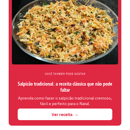
VOCÊ TAMBÉM PODE GOSTAR
Salpicão tradicional: a receita clássica que não pode
faltar
Aprenda como fazer o salpicão tradicional cremoso,
fácil e perfeito para o Natal.
Ver receita