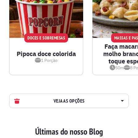
DOCES E SOBREMESAS
MASSAS E PA
Faça macar
Pipoca doce colorida
molho bran
toque esp
1
Porção
50m
8
Po
VEJA AS OPÇÕES
AVES
Últimas do nosso Blog
BATIDAS