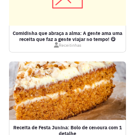
COMPOTAS E GELEIAS
DETOX
Comidinha que abraça a alma: A gente ama uma
receita que faz a gente viajar no tempo! 😋
Receitinhas
DOCES E SOBREMESAS
DRINKS
FRANGO
FRUTOS DO MAR
GRATINADOS
Receita de Festa Junina: Bolo de cenoura com 1
detalhe