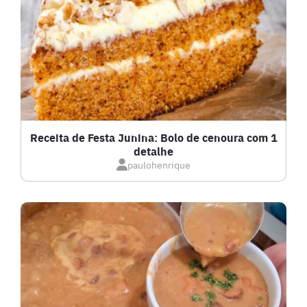
FRANGO
FRUTOS DO MAR
GRATINADOS
Receita de Festa Junina: Bolo de cenoura com 1
detalhe
IOGURTES
paulohenrique
LANCHES
LASANHAS
LOW CARB