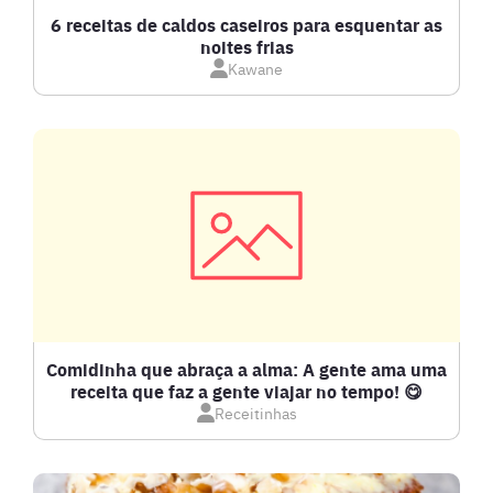
CALDOS
6 receitas de caldos caseiros para esquentar as
noites frias
Kawane
CARNE BOVINA
CARNE SUÍNA
CARNES
COMPOTAS E GELEIAS
DETOX
Comidinha que abraça a alma: A gente ama uma
receita que faz a gente viajar no tempo! 😋
Receitinhas
DOCES E SOBREMESAS
DRINKS