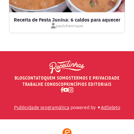
MASSAS E PASTAS
Receita de Festa Junina: 6 caldos para aquecer
paulohenrique
MOLHOS
PÃES E SALGADOS
PEIXES
BLOG
CONTATO
QUEM SOMOS
TERMOS E PRIVACIDADE
RECEITAS DE AIR FRYER
TRABALHE CONOSCO
PRINCÍPIOS EDITORIAIS
RECEITAS DE ANIVERSÁRIO DE CASAMENTO
Publicidade programática
powered by ✦
AdSeleto
RECEITAS DE ANO NOVO (RÉVEILLON)