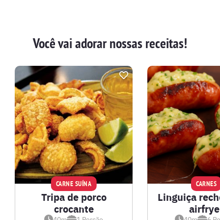
Você vai adorar nossas receitas!
CARNE SUÍNA
CARNES
Tripa de porco
Linguiça rec
crocante
airfrye
40m
1
Porção
40m
6
Po