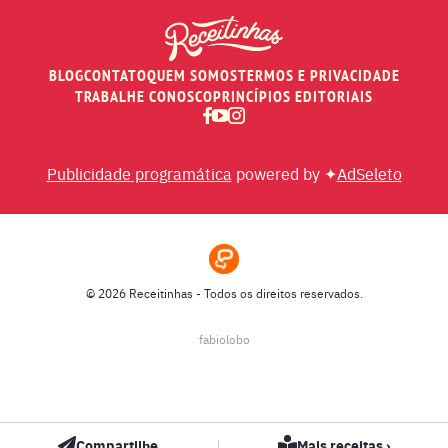
PEIXES
BLOG
CONTATO
QUEM SOMOS
TERMOS E PRIVACIDADE
RECEITAS DE AIR FRYER
TRABALHE CONOSCO
PRINCÍPIOS EDITORIAIS
RECEITAS DE ANIVERSÁRIO DE CASAMENTO
Publicidade programática
powered by ✦
AdSeleto
RECEITAS DE ANO NOVO (RÉVEILLON)
RECEITAS DE NATAL
© 2026 Receitinhas - Todos os direitos reservados.
SOPAS
fabiolobo
SUCOS
|
Compartilhe
Mais receitas ›