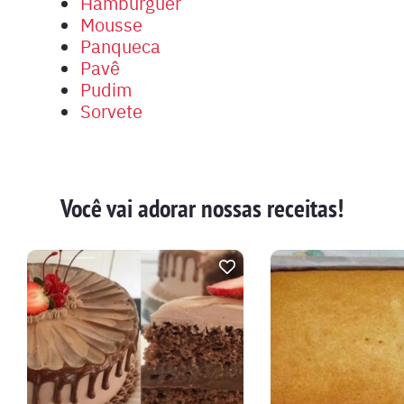
Hambúrguer
Mousse
Panqueca
Pavê
Pudim
Sorvete
Você vai adorar nossas receitas!