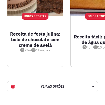
BOLOS E TORTAS
BOLOS E TOR
Receita de festa julina:
Receita fácil: 
bolo de chocolate com
de água q
creme de avelã
45m
10
p
23m
4
Porções
VEJA AS OPÇÕES
AVES