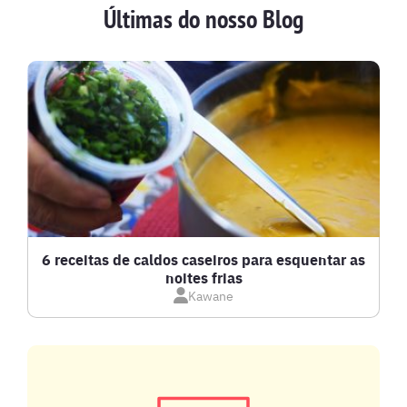
Últimas do nosso Blog
BATIDAS
BEBIDAS E DRINKS
BISCOITOS
BOLOS E TORTAS
CALDOS
6 receitas de caldos caseiros para esquentar as
noites frias
Kawane
CARNE BOVINA
CARNE SUÍNA