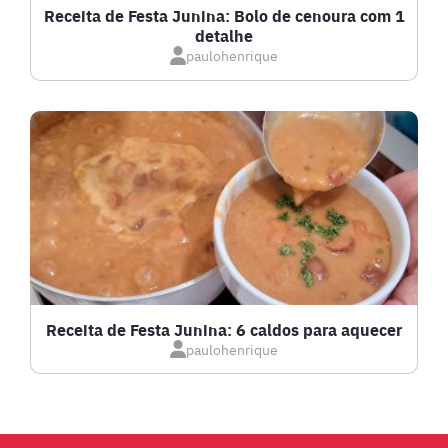
Receita de Festa Junina: Bolo de cenoura com 1
detalhe
IOGURTES
paulohenrique
LANCHES
LASANHAS
LOW CARB
MASSAS E PASTAS
Receita de Festa Junina: 6 caldos para aquecer
paulohenrique
MOLHOS
PÃES E SALGADOS