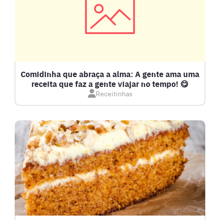
CARNES
COMPOTAS E GELEIAS
DETOX
Comidinha que abraça a alma: A gente ama uma
receita que faz a gente viajar no tempo! 😋
Receitinhas
DOCES E SOBREMESAS
DRINKS
FRANGO
FRUTOS DO MAR
GRATINADOS