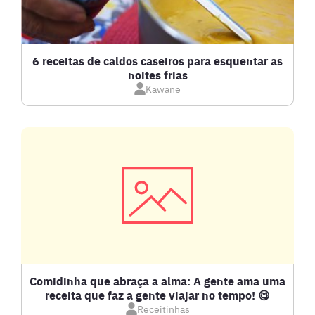
BOLOS E TORTAS
CALDOS
6 receitas de caldos caseiros para esquentar as
noites frias
Kawane
CARNE BOVINA
CARNE SUÍNA
CARNES
COMPOTAS E GELEIAS
DETOX
Comidinha que abraça a alma: A gente ama uma
receita que faz a gente viajar no tempo! 😋
Receitinhas
DOCES E SOBREMESAS