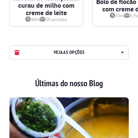
Bolo de flocão
curau de milho com
com creme d
creme de leite
33m
5
Po
44m
10
porções
VEJA AS OPÇÕES
AVES
Últimas do nosso Blog
BATIDAS
BEBIDAS E DRINKS
BISCOITOS