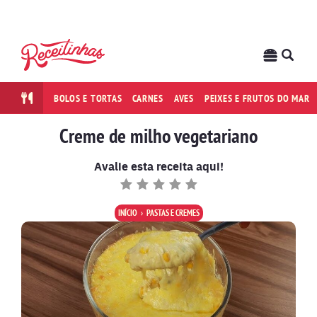
BOLOS E TORTAS
CARNES
AVES
PEIXES E FRUTOS DO MAR
Creme de milho vegetariano
Avalie esta receita aqui!
INÍCIO
PASTAS E CREMES