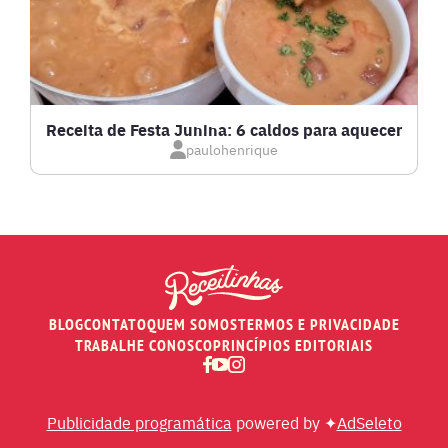
LOW CARB
MASSAS E PASTAS
Receita de Festa Junina: 6 caldos para aquecer
paulohenrique
MOLHOS
PÃES E SALGADOS
PEIXES
BLOG
CONTATO
QUEM SOMOS
TERMOS E PRIVACIDADE
RECEITAS DE AIR FRYER
TRABALHE CONOSCO
PRINCÍPIOS EDITORIAIS
RECEITAS DE ANIVERSÁRIO DE CASAMENTO
Publicidade programática
powered by ✦
AdSeleto