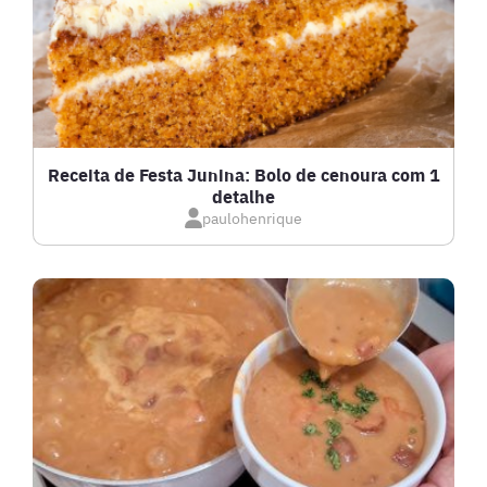
FRANGO
FRUTOS DO MAR
GRATINADOS
Receita de Festa Junina: Bolo de cenoura com 1
detalhe
IOGURTES
paulohenrique
LANCHES
LASANHAS
LOW CARB
MASSAS E PASTAS