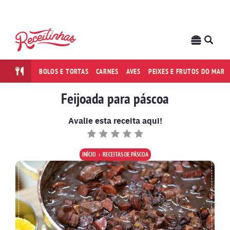
BOLOS E TORTAS
CARNES
AVES
PEIXES E FRUTOS DO MAR
Feijoada para páscoa
Avalie esta receita aqui!
INÍCIO
RECEITAS DE PÁSCOA