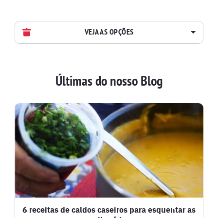
VEJA AS OPÇÕES
AVES
Últimas do nosso Blog
BATIDAS
BEBIDAS E DRINKS
BISCOITOS
BOLOS E TORTAS
CALDOS
6 receitas de caldos caseiros para esquentar as