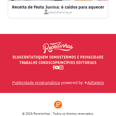
Receita de Festa Junina: 6 caldos para aquecer
paulohenrique
MOLHOS
PÃES E SALGADOS
PEIXES
BLOG
CONTATO
QUEM SOMOS
TERMOS E PRIVACIDADE
RECEITAS DE AIR FRYER
TRABALHE CONOSCO
PRINCÍPIOS EDITORIAIS
RECEITAS DE ANIVERSÁRIO DE CASAMENTO
Publicidade programática
powered by ✦
AdSeleto
RECEITAS DE ANO NOVO (RÉVEILLON)
RECEITAS DE NATAL
© 2026 Receitinhas - Todos os direitos reservados.