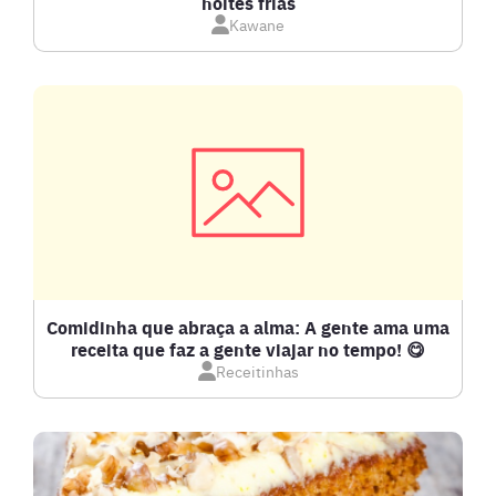
noites frias
Kawane
CARNE BOVINA
CARNE SUÍNA
CARNES
COMPOTAS E GELEIAS
DETOX
Comidinha que abraça a alma: A gente ama uma
receita que faz a gente viajar no tempo! 😋
Receitinhas
DOCES E SOBREMESAS
DRINKS