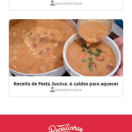
IOGURTES
paulohenrique
LANCHES
LASANHAS
LOW CARB
MASSAS E PASTAS
Receita de Festa Junina: 6 caldos para aquecer
paulohenrique
MOLHOS
PÃES E SALGADOS
PEIXES