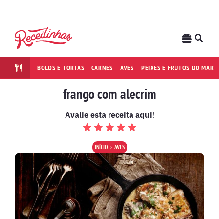
BOLOS E TORTAS
CARNES
AVES
PEIXES E FRUTOS DO MAR
frango com alecrim
Avalie esta receita aqui!
INÍCIO
AVES