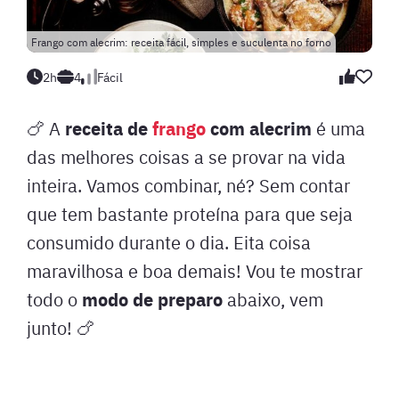
Frango com alecrim: receita fácil, simples e suculenta no forno
2h
4
Fácil
receita de
frango
com alecrim
🍗 A
é uma
das melhores coisas a se provar na vida
inteira. Vamos combinar, né? Sem contar
que tem bastante proteína para que seja
consumido durante o dia. Eita coisa
maravilhosa e boa demais! Vou te mostrar
modo de preparo
todo o
abaixo, vem
junto! 🍗