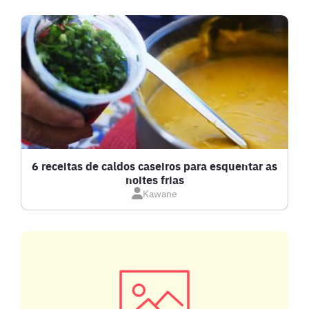
BEBIDAS E DRINKS
BISCOITOS
BOLOS E TORTAS
CALDOS
6 receitas de caldos caseiros para esquentar as
noites frias
Kawane
CARNE BOVINA
CARNE SUÍNA
CARNES