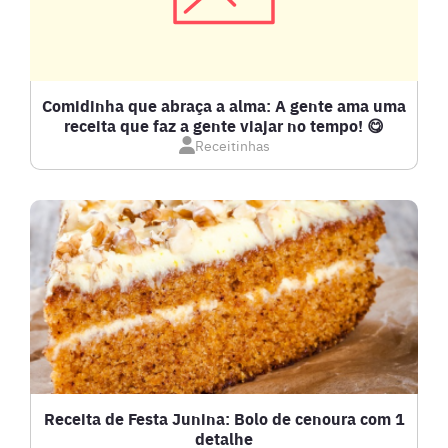
COMPOTAS E GELEIAS
DETOX
Comidinha que abraça a alma: A gente ama uma
receita que faz a gente viajar no tempo! 😋
Receitinhas
DOCES E SOBREMESAS
DRINKS
FRANGO
FRUTOS DO MAR
GRATINADOS
Receita de Festa Junina: Bolo de cenoura com 1
detalhe