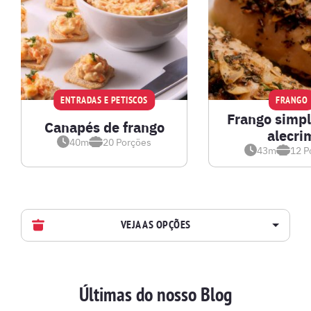
ENTRADAS E PETISCOS
FRANGO
Frango simp
Canapés de frango
alecri
40m
20
Porções
43m
12
P
VEJA AS OPÇÕES
AVES
Últimas do nosso Blog
BATIDAS