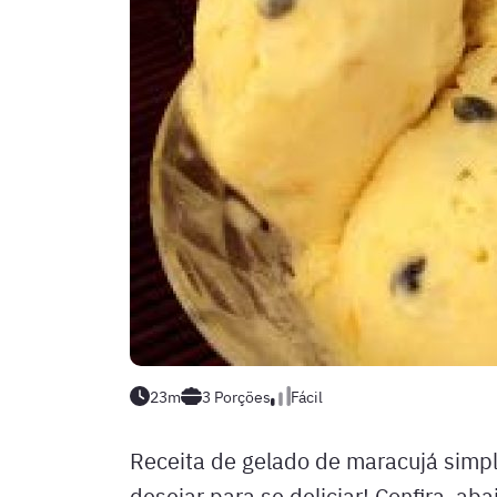
23m
3
Porções
Fácil
Receita de gelado de maracujá simple
desejar para se deliciar! Confira, ab