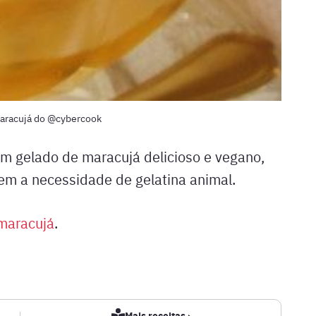
aracujá do @cybercook
um gelado de maracujá delicioso e vegano,
em a necessidade de gelatina animal.
maracujá
.
|
Mais receitas ›