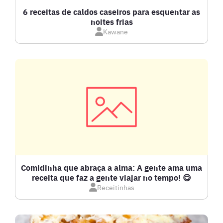
CALDOS
6 receitas de caldos caseiros para esquentar as
noites frias
Kawane
CARNE BOVINA
CARNE SUÍNA
CARNES
COMPOTAS E GELEIAS
DETOX
Comidinha que abraça a alma: A gente ama uma
receita que faz a gente viajar no tempo! 😋
Receitinhas
DOCES E SOBREMESAS
DRINKS