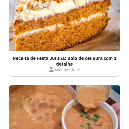
FRANGO
FRUTOS DO MAR
GRATINADOS
Receita de Festa Junina: Bolo de cenoura com 1
detalhe
IOGURTES
paulohenrique
LANCHES
LASANHAS
LOW CARB