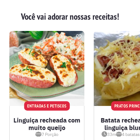
Você vai adorar nossas receitas!
ENTRADAS E PETISCOS
PRATOS PRINC
Linguiça recheada com
Batata reche
muito queijo
linguiça bl
7
Porção
33m
4
batata