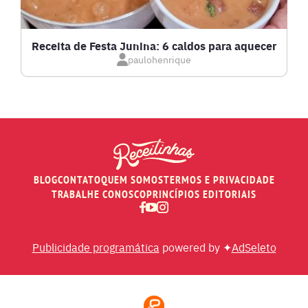
MASSAS E PASTAS
Receita de Festa Junina: 6 caldos para aquecer
paulohenrique
MOLHOS
PÃES E SALGADOS
PEIXES
BLOG
CONTATO
QUEM SOMOS
TERMOS E PRIVACIDADE
RECEITAS DE AIR FRYER
TRABALHE CONOSCO
PRINCÍPIOS EDITORIAIS
RECEITAS DE ANIVERSÁRIO DE CASAMENTO
Publicidade programática
powered by ✦
AdSeleto
RECEITAS DE ANO NOVO (RÉVEILLON)