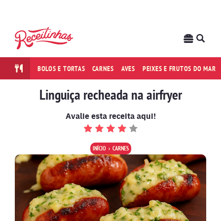
BOLOS E TORTAS
CARNES
AVES
PEIXES E FRUTOS DO MAR
Linguiça recheada na airfryer
Avalie esta receita aqui!
INÍCIO
CARNES