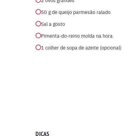
2 ovos grandes
50 g de queijo parmesão ralado
Sal a gosto
Pimenta-do-reino moída na hora
1 colher de sopa de azeite (opcional)
DICAS