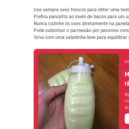
Use sempre ovos frescos para obter uma tex
Prefira pancetta ao invés de bacon para um s
Nunca cozinhe os ovos diretamente na panela
Pode substituir o parmesão por pecorino roman
Sirva com uma saladinha leve para equilibrar 
R
M
r
A
co
qu