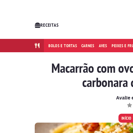
RECEITAS
BOLOS E TORTAS
CARNES
AVES
PEIXES E F
Macarrão com ovo 
carbonara 
Avalie 
INÍCIO