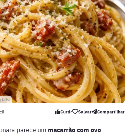
 falha
cil
Curtir
Salvar
Compartilhar
macarrão com ovo
bonara parece um