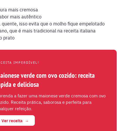
tura mais cremosa
abor mais autêntico
 quente, isso evita que o molho fique empelotado
o, que é mais tradicional na receita italiana
o prato
ECEITA IMPERDÍVEL!
aionese verde com ovo cozido: receita
ápida e deliciosa
prenda a fazer uma maionese verde cremosa com ovo
zido. Receita prática, saborosa e perfeita para
alquer refeição.
Ver receita