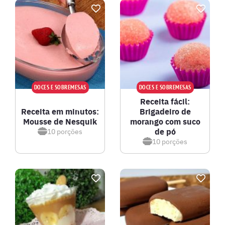
DOCES E SOBREMESAS
DOCES E SOBREMESAS
Receita fácil:
Receita em minutos:
Brigadeiro de
Mousse de Nesquik
morango com suco
de pó
10
porções
10
porções