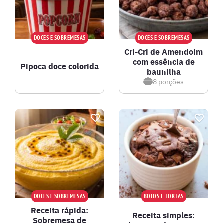
DOCES E SOBREMESAS
DOCES E SOBREMESAS
Cri-Cri de Amendoim
com essência de
Pipoca doce colorida
baunilha
8
porções
DOCES E SOBREMESAS
BOLOS E TORTAS
Receita rápida:
Receita simples:
Sobremesa de