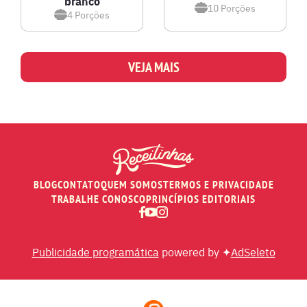
branco
10
Porções
4
Porções
VEJA MAIS
BLOG
CONTATO
QUEM SOMOS
TERMOS E PRIVACIDADE
TRABALHE CONOSCO
PRINCÍPIOS EDITORIAIS
Publicidade programática
powered by ✦
AdSeleto