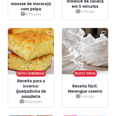
brownie de caneca
mousse de maracujá
em 5 minutos
com polpa
1
Porção
4
Porções
DOCES E SOBREMESAS
BOLOS E TORTAS
Receita para o
inverno:
Receita fácil:
Queijadinha de
Merengue caseiro
assadeira
1
porção
10
porções