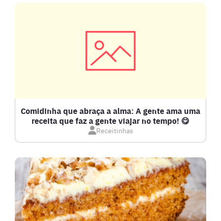
CARNE SUÍNA
CARNES
COMPOTAS E GELEIAS
DETOX
Comidinha que abraça a alma: A gente ama uma
receita que faz a gente viajar no tempo! 😋
Receitinhas
DOCES E SOBREMESAS
DRINKS
FRANGO