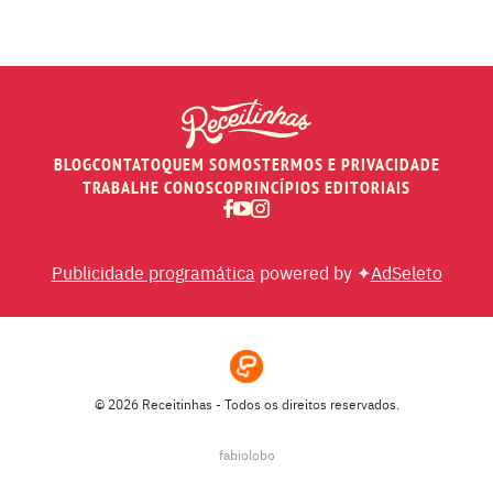
PÃES E SALGADOS
PEIXES
BLOG
CONTATO
QUEM SOMOS
TERMOS E PRIVACIDADE
RECEITAS DE AIR FRYER
TRABALHE CONOSCO
PRINCÍPIOS EDITORIAIS
RECEITAS DE ANIVERSÁRIO DE CASAMENTO
Publicidade programática
powered by ✦
AdSeleto
RECEITAS DE ANO NOVO (RÉVEILLON)
RECEITAS DE NATAL
© 2026 Receitinhas - Todos os direitos reservados.
SOPAS
fabiolobo