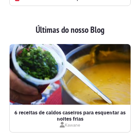
AVES
Últimas do nosso Blog
BATIDAS
BEBIDAS E DRINKS
BISCOITOS
BOLOS E TORTAS
CALDOS
6 receitas de caldos caseiros para esquentar as
noites frias
Kawane
CARNE BOVINA