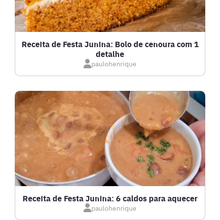
FRUTOS DO MAR
GRATINADOS
Receita de Festa Junina: Bolo de cenoura com 1
detalhe
IOGURTES
paulohenrique
LANCHES
LASANHAS
LOW CARB
MASSAS E PASTAS
Receita de Festa Junina: 6 caldos para aquecer
paulohenrique
MOLHOS