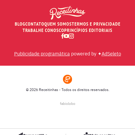
PEIXES
BLOG
CONTATO
QUEM SOMOS
TERMOS E PRIVACIDADE
RECEITAS DE AIR FRYER
TRABALHE CONOSCO
PRINCÍPIOS EDITORIAIS
RECEITAS DE ANIVERSÁRIO DE CASAMENTO
Publicidade programática
powered by ✦
AdSeleto
RECEITAS DE ANO NOVO (RÉVEILLON)
RECEITAS DE NATAL
© 2026 Receitinhas - Todos os direitos reservados.
SOPAS
fabiolobo
SUCOS