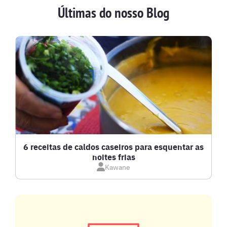
Últimas do nosso Blog
BATIDAS
BEBIDAS E DRINKS
BISCOITOS
BOLOS E TORTAS
CALDOS
6 receitas de caldos caseiros para esquentar as
noites frias
Kawane
CARNE BOVINA
CARNE SUÍNA