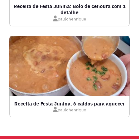
Receita de Festa Junina: Bolo de cenoura com 1
detalhe
IOGURTES
paulohenrique
LANCHES
LASANHAS
LOW CARB
MASSAS E PASTAS
Receita de Festa Junina: 6 caldos para aquecer
paulohenrique
MOLHOS
PÃES E SALGADOS