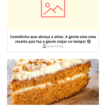
CARNES
COMPOTAS E GELEIAS
DETOX
Comidinha que abraça a alma: A gente ama uma
receita que faz a gente viajar no tempo! 😋
Receitinhas
DOCES E SOBREMESAS
DRINKS
FRANGO
FRUTOS DO MAR
GRATINADOS