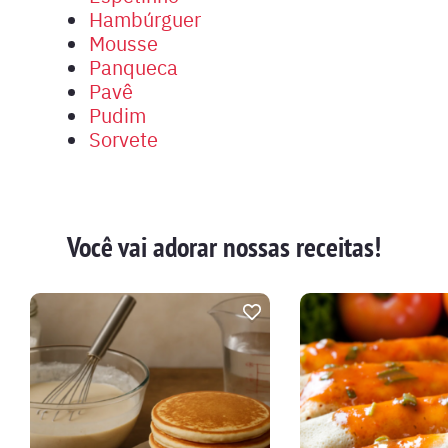
Hambúrguer
Mousse
Panqueca
Pavê
Pudim
Sorvete
Você vai adorar nossas receitas!