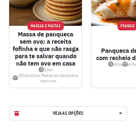
MASSAS E PASTAS
FRANGO
Massa de panqueca
sem ovo: a receita
fofinha e que não rasga
Panqueca de
para te salvar quando
com recheio d
não tem ovo em casa
40m
4
Po
15m
10 porções
Massa de panqueca
sem ovo
VEJA AS OPÇÕES
AVES