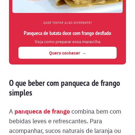
QUER TESTAR ALGO DIFERENTE?
Panqueca de batata doce com frango desfiado
Veja como preparar essa maravilha
Quero conhecer
O que beber com panqueca de frango
simples
panqueca de frango
A
combina bem com
bebidas leves e refrescantes. Para
acompanhar, sucos naturais de laranja ou