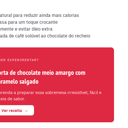
atural para reduzir ainda mais calorias
ssa para um toque crocante
lmente e evitar óleo extra
ada de café solúvel ao chocolate do recheio
UER EXPERIMENTAR?
orta de chocolate meio amargo com
aramelo salgado
renda a preparar essa sobremesa irresistível, fácil e
eia de sabor.
Ver receita