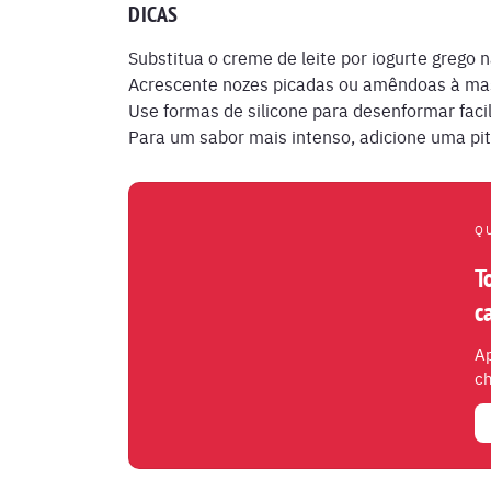
DICAS
Substitua o creme de leite por iogurte grego n
Acrescente nozes picadas ou amêndoas à ma
Use formas de silicone para desenformar faci
Para um sabor mais intenso, adicione uma pit
Q
T
c
Ap
ch