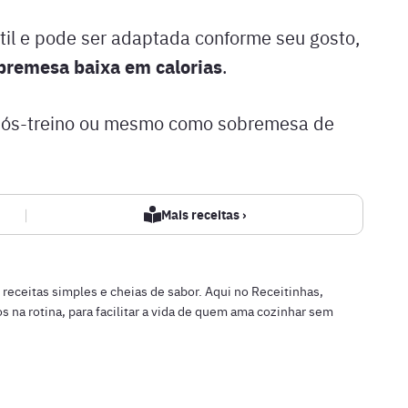
sátil e pode ser adaptada conforme seu gosto,
bremesa baixa em calorias
.
, pós-treino ou mesmo como sobremesa de
|
Mais receitas ›
n
r receitas simples e cheias de sabor. Aqui no Receitinhas,
s na rotina, para facilitar a vida de quem ama cozinhar sem