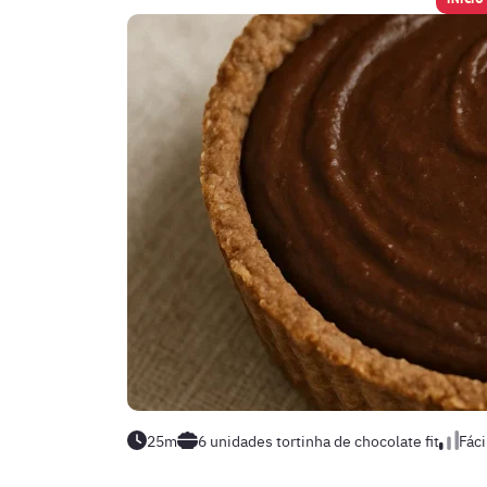
25m
6 unidades
tortinha de chocolate fit
Fáci