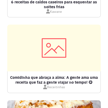
CALDOS
6 receitas de caldos caseiros para esquentar as
noites frias
Kawane
CARNE BOVINA
CARNE SUÍNA
CARNES
COMPOTAS E GELEIAS
DETOX
Comidinha que abraça a alma: A gente ama uma
receita que faz a gente viajar no tempo! 😋
Receitinhas
DOCES E SOBREMESAS
DRINKS