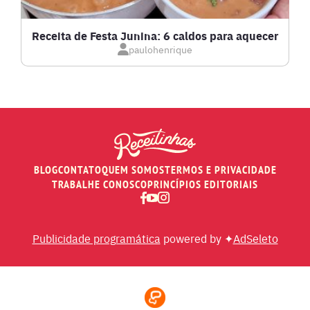
MASSAS E PASTAS
Receita de Festa Junina: 6 caldos para aquecer
paulohenrique
MOLHOS
PÃES E SALGADOS
PEIXES
BLOG
CONTATO
QUEM SOMOS
TERMOS E PRIVACIDADE
RECEITAS DE AIR FRYER
TRABALHE CONOSCO
PRINCÍPIOS EDITORIAIS
RECEITAS DE ANIVERSÁRIO DE CASAMENTO
Publicidade programática
powered by ✦
AdSeleto
RECEITAS DE ANO NOVO (RÉVEILLON)
RECEITAS DE NATAL