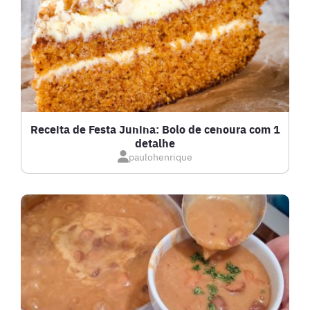
FRANGO
FRUTOS DO MAR
GRATINADOS
Receita de Festa Junina: Bolo de cenoura com 1
detalhe
IOGURTES
paulohenrique
LANCHES
LASANHAS
LOW CARB