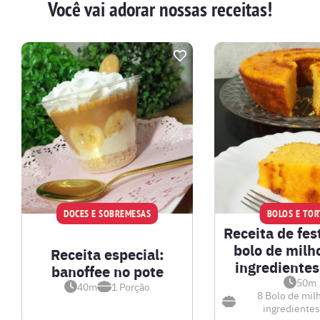
Você vai adorar nossas receitas!
DOCES E SOBREMESAS
BOLOS E TOR
Receita de fest
bolo de milh
Receita especial:
ingredientes
banoffee no pote
50m
40m
1
Porção
8
Bolo de mil
ingredientes