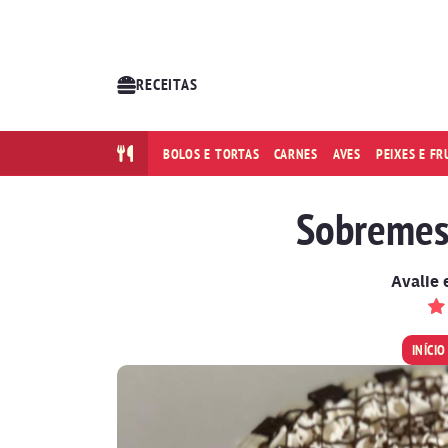
RECEITAS
BOLOS E TORTAS
CARNES
AVES
PEIXES E F
Sobremes
Avalie 
INÍCIO