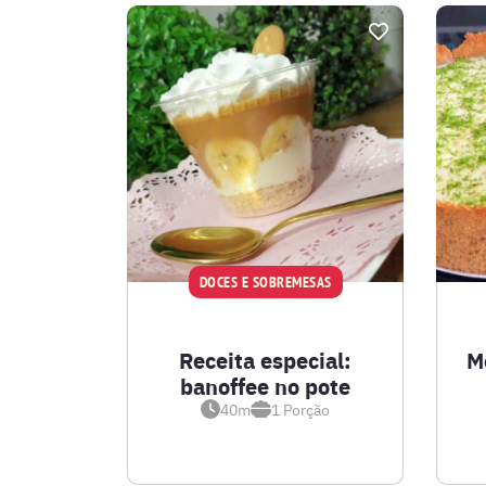
DOCES E SOBREMESAS
Receita especial:
M
banoffee no pote
40m
1
Porção