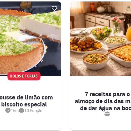
BOLOS E TORTAS
7 receitas para o
ousse de limão com
almoço de dia das m
biscoito especial
de dar água na bo
15m
10
Porção