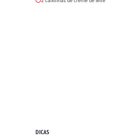
2 caixinhas de creme de leite
DICAS