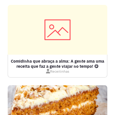
CARNE SUÍNA
CARNES
COMPOTAS E GELEIAS
DETOX
Comidinha que abraça a alma: A gente ama uma
receita que faz a gente viajar no tempo! 😋
Receitinhas
DOCES E SOBREMESAS
DRINKS
FRANGO