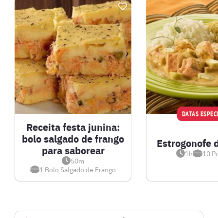
DATAS ESPECI
Receita festa junina:
bolo salgado de frango
Estrogonofe 
para saborear
1h
10
P
50m
1
Bolo Salgado de Frango