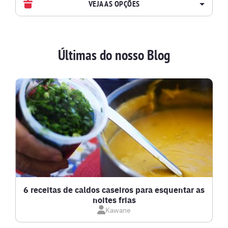
VEJA AS OPÇÕES
AVES
Últimas do nosso Blog
BATIDAS
BEBIDAS E DRINKS
BISCOITOS
BOLOS E TORTAS
CALDOS
6 receitas de caldos caseiros para esquentar as
noites frias
Kawane
CARNE BOVINA