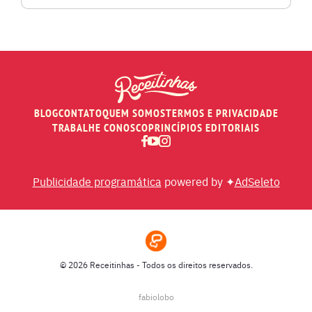
PÃES E SALGADOS
PEIXES
BLOG
CONTATO
QUEM SOMOS
TERMOS E PRIVACIDADE
RECEITAS DE AIR FRYER
TRABALHE CONOSCO
PRINCÍPIOS EDITORIAIS
RECEITAS DE ANIVERSÁRIO DE CASAMENTO
Publicidade programática
powered by ✦
AdSeleto
RECEITAS DE ANO NOVO (RÉVEILLON)
RECEITAS DE NATAL
© 2026 Receitinhas - Todos os direitos reservados.
SOPAS
fabiolobo