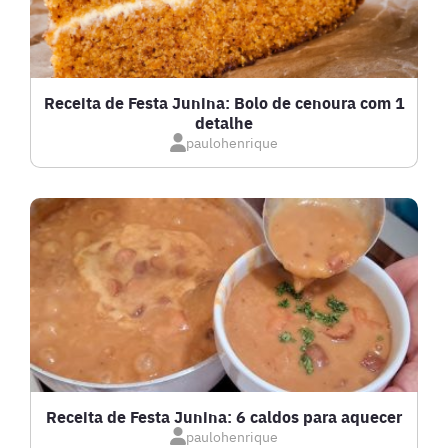
FRUTOS DO MAR
GRATINADOS
Receita de Festa Junina: Bolo de cenoura com 1
detalhe
IOGURTES
paulohenrique
LANCHES
LASANHAS
LOW CARB
MASSAS E PASTAS
Receita de Festa Junina: 6 caldos para aquecer
paulohenrique
MOLHOS