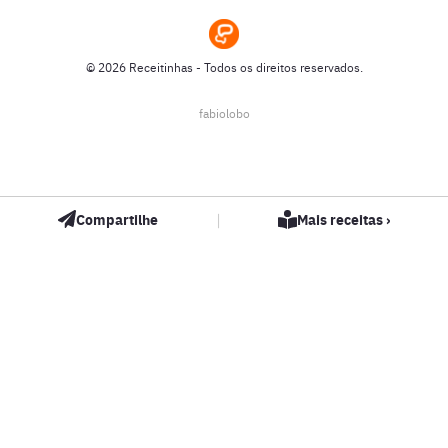
RECEITAS DE NATAL
© 2026 Receitinhas - Todos os direitos reservados.
SOPAS
fabiolobo
SUCOS
|
Compartilhe
Mais receitas ›
VEGETARIANAS
VITAMINAS