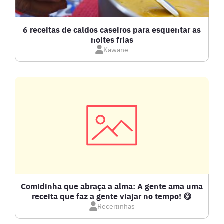
CALDOS
6 receitas de caldos caseiros para esquentar as
noites frias
Kawane
CARNE BOVINA
CARNE SUÍNA
CARNES
COMPOTAS E GELEIAS
DETOX
Comidinha que abraça a alma: A gente ama uma
receita que faz a gente viajar no tempo! 😋
Receitinhas
DOCES E SOBREMESAS