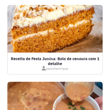
DRINKS
FRANGO
FRUTOS DO MAR
GRATINADOS
Receita de Festa Junina: Bolo de cenoura com 1
detalhe
IOGURTES
paulohenrique
LANCHES
LASANHAS