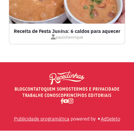
LOW CARB
MASSAS E PASTAS
Receita de Festa Junina: 6 caldos para aquecer
paulohenrique
MOLHOS
PÃES E SALGADOS
PEIXES
BLOG
CONTATO
QUEM SOMOS
TERMOS E PRIVACIDADE
RECEITAS DE AIR FRYER
TRABALHE CONOSCO
PRINCÍPIOS EDITORIAIS
RECEITAS DE ANIVERSÁRIO DE CASAMENTO
Publicidade programática
powered by ✦
AdSeleto
RECEITAS DE ANO NOVO (RÉVEILLON)