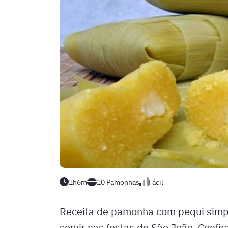
1h6m
10
Pamonhas
Fácil
Receita de pamonha com pequi simple
servir nas festas de São João. Confira