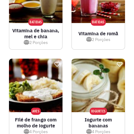
BATIDAS
BATIDAS
Vitamina de banana,
Vitamina de romã
mel e chia
2
Porções
2
Porções
AVES
IOGURTES
Filé de frango com
Iogurte com
molho de iogurte
bananas
4
Porções
4
Porções