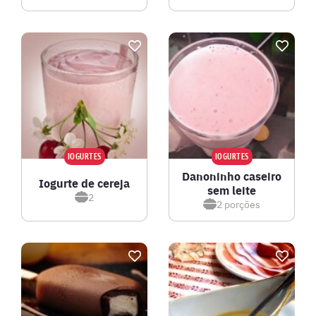
IOGURTES
IOGURTES
Danoninho caseiro
Iogurte de cereja
sem leite
2
2
porções