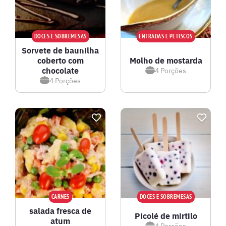
DOCES E SOBREMESAS
ENTRADAS E PETISCOS
Sorvete de baunilha
coberto com
Molho de mostarda
chocolate
4
Porções
4
Porções
CARNES
DOCES E SOBREMESAS
salada fresca de
Picolé de mirtilo
atum
4
Porções