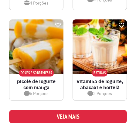
4
Porções
DOCES E SOBREMESAS
BATIDAS
picolé de iogurte
Vitamina de iogurte,
com manga
abacaxi e hortelã
6
Porções
2
Porções
VEJA MAIS