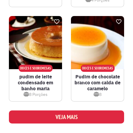
DOCES E SOBREMESAS
DOCES E SOBREMESAS
pudim de leite
Pudim de chocolate
condensado em
branco com calda de
banho maria
caramelo
8
Porções
8
VEJA MAIS