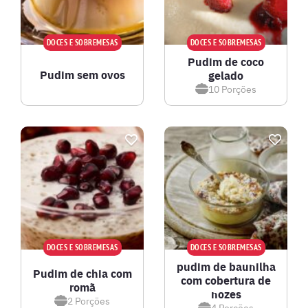
DOCES E SOBREMESAS
DOCES E SOBREMESAS
Pudim de coco
Pudim sem ovos
gelado
10
Porções
DOCES E SOBREMESAS
DOCES E SOBREMESAS
pudim de baunilha
Pudim de chia com
com cobertura de
romã
nozes
2
Porções
4
Porções