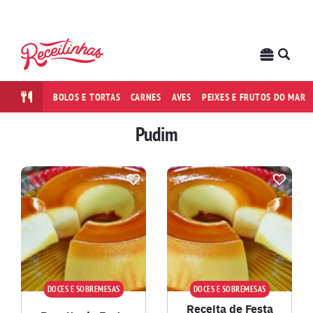
BOLOS E TORTAS
CARNES
AVES
PEIXES E FRUTOS DO MAR
Pudim
DOCES E SOBREMESAS
DOCES E SOBREMESAS
Receita de Festa