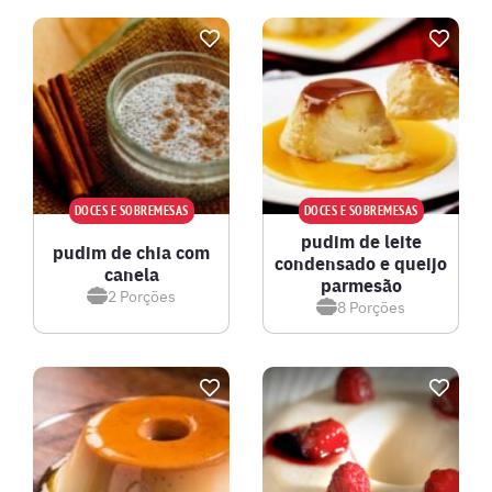
DOCES E SOBREMESAS
DOCES E SOBREMESAS
pudim de leite
pudim de chia com
condensado e queijo
canela
parmesão
2
Porções
8
Porções