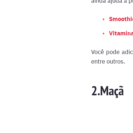
ainda ajuda a p
Smoothi
Vitamina
Você pode adici
entre outros.
2.Maçã