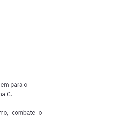
bem para o
na C.
smo, combate o