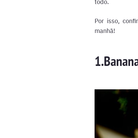
todo.
Por isso, conf
manhã!
1.Banan