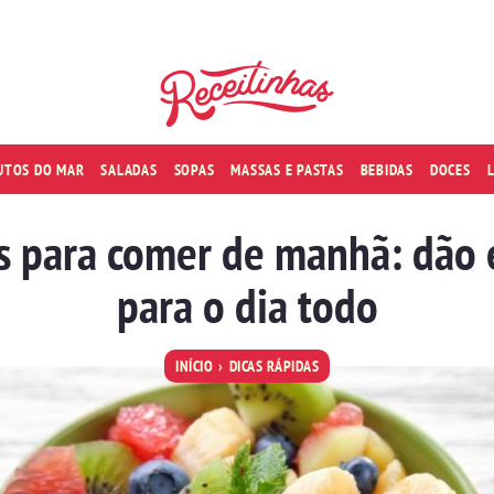
RUTOS DO MAR
SALADAS
SOPAS
MASSAS E PASTAS
BEBIDAS
DOCES
as para comer de manhã: dão 
para o dia todo
INÍCIO
DICAS RÁPIDAS