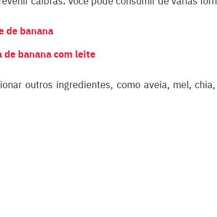
revenir cãibras. Você pode consumir de várias for
e de banana
 de banana com leite
onar outros ingredientes, como aveia, mel, chia, 