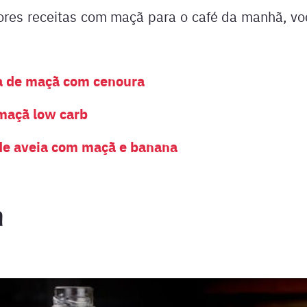
ores receitas com maçã para o café da manhã, voc
a de maçã com cenoura
maçã low carb
de aveia com maçã e banana
a