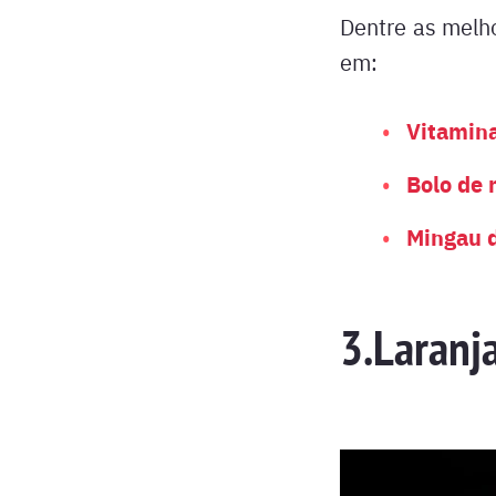
Dentre as melh
em:
Vitamin
Bolo de 
Mingau 
3.Laranj