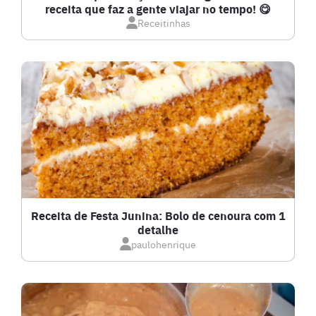
receita que faz a gente viajar no tempo! 😋
Receitinhas
DOCES E SOBREMESAS
DRINKS
FRANGO
FRUTOS DO MAR
GRATINADOS
Receita de Festa Junina: Bolo de cenoura com 1
detalhe
IOGURTES
paulohenrique
LANCHES