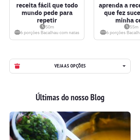
receita fácil que todo
aprenda a rece
mundo pede para
que fez suc
repetir
minha c
50m
55m
6 porções
Bacalhau com natas
6 porções
Bacalh
VEJA AS OPÇÕES
AVES
Últimas do nosso Blog
BATIDAS
BEBIDAS E DRINKS
BISCOITOS