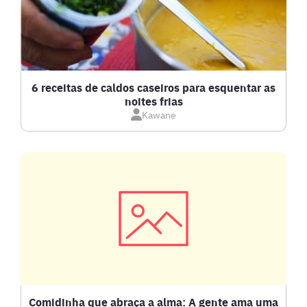
BOLOS E TORTAS
CALDOS
6 receitas de caldos caseiros para esquentar as
noites frias
Kawane
CARNE BOVINA
CARNE SUÍNA
CARNES
COMPOTAS E GELEIAS
DETOX
Comidinha que abraça a alma: A gente ama uma