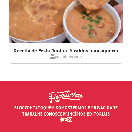
LASANHAS
LOW CARB
MASSAS E PASTAS
Receita de Festa Junina: 6 caldos para aquecer
paulohenrique
MOLHOS
PÃES E SALGADOS
PEIXES
BLOG
CONTATO
QUEM SOMOS
TERMOS E PRIVACIDADE
RECEITAS DE AIR FRYER
TRABALHE CONOSCO
PRINCÍPIOS EDITORIAIS
RECEITAS DE ANIVERSÁRIO DE CASAMENTO