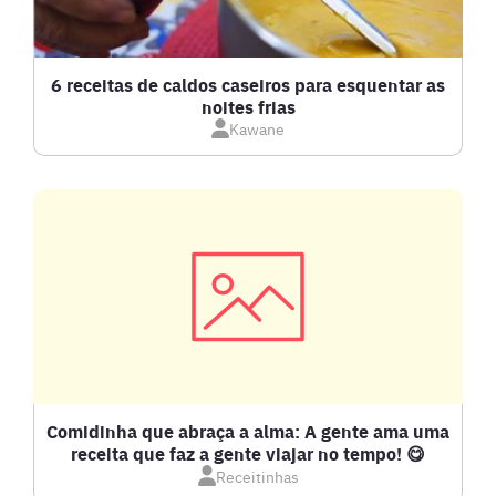
BOLOS E TORTAS
CALDOS
6 receitas de caldos caseiros para esquentar as
noites frias
Kawane
CARNE BOVINA
CARNE SUÍNA
CARNES
COMPOTAS E GELEIAS
DETOX
Comidinha que abraça a alma: A gente ama uma
receita que faz a gente viajar no tempo! 😋
Receitinhas
DOCES E SOBREMESAS