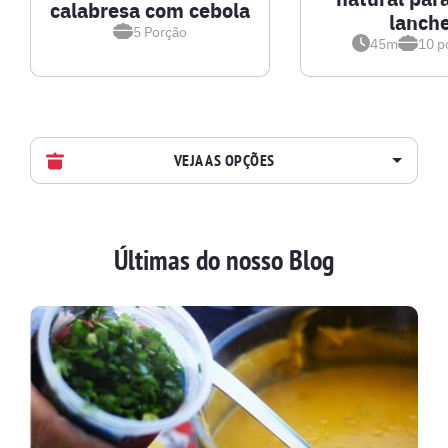
calabresa com cebola
lanch
5
Porção
45m
10
p
VEJA AS OPÇÕES
AVES
Últimas do nosso Blog
BATIDAS
BEBIDAS E DRINKS
BISCOITOS