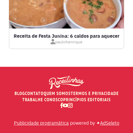
LOW CARB
MASSAS E PASTAS
Receita de Festa Junina: 6 caldos para aquecer
paulohenrique
MOLHOS
PÃES E SALGADOS
PEIXES
BLOG
CONTATO
QUEM SOMOS
TERMOS E PRIVACIDADE
RECEITAS DE AIR FRYER
TRABALHE CONOSCO
PRINCÍPIOS EDITORIAIS
RECEITAS DE ANIVERSÁRIO DE CASAMENTO
Publicidade programática
powered by ✦
AdSeleto