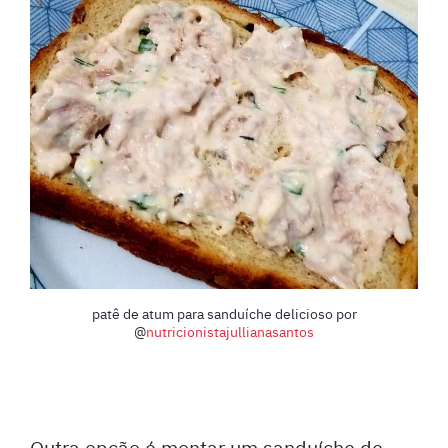
patê de atum para sanduíche delicioso por
@
nutricionistajullianasantos
Outra opção é montar um sanduíche de