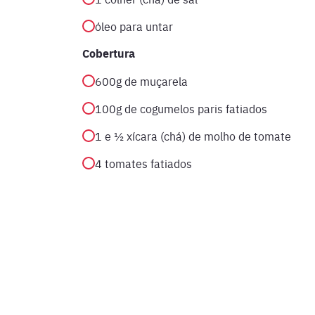
óleo para untar
Cobertura
600g de muçarela
100g de cogumelos paris fatiados
1 e ½ xícara (chá) de molho de tomate
4 tomates fatiados