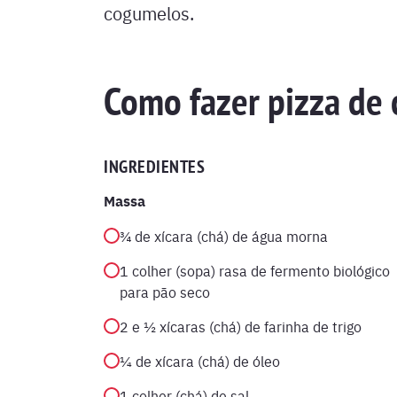
cogumelos.
Como fazer pizza de
INGREDIENTES
Massa
¾ de xícara (chá) de água morna
1 colher (sopa) rasa de fermento biológico
para pão seco
2 e ½ xícaras (chá) de farinha de trigo
¼ de xícara (chá) de óleo
1 colher (chá) de sal