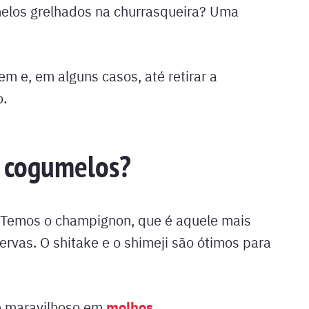
melos grelhados na churrasqueira? Uma
m e, em alguns casos, até retirar a
o.
e cogumelos?
! Temos o champignon, que é aquele mais
rvas. O shitake e o shimeji são ótimos para
molhos
 é maravilhoso em
.