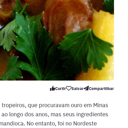
Curtir
Salvar
Compartilhar
s tropeiros, que procuravam ouro em Minas
 ao longo dos anos, mas seus ingredientes
mandioca. No entanto, foi no Nordeste