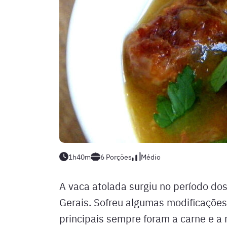
1h40m
6
Porções
Médio
A vaca atolada surgiu no período do
Gerais. Sofreu algumas modificações
principais sempre foram a carne e a 