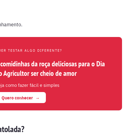
anhamento.
UER TESTAR ALGO DIFERENTE?
 comidinhas da roça deliciosas para o Dia
o Agricultor ser cheio de amor
ja como fazer fácil e simples
Quero conhecer
atolada?