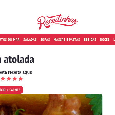
RUTOS DO MAR
SALADAS
SOPAS
MASSAS E PASTAS
BEBIDAS
DOCES
a atolada
esta receita aqui!
NÍCIO
CARNES