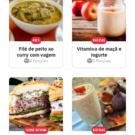
AVES
BATIDAS
Filé de peito ao
Vitamina de maçã e
curry com vagem
iogurte
4
Porções
2
Porções
CARNE BOVINA
BATIDAS