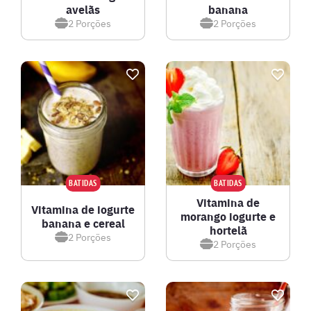
avelãs
banana
2
Porções
2
Porções
BATIDAS
BATIDAS
Vitamina de
Vitamina de iogurte
morango iogurte e
banana e cereal
hortelã
2
Porções
2
Porções