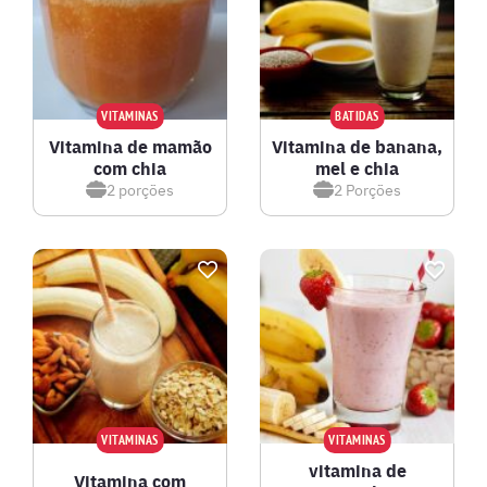
VITAMINAS
BATIDAS
Vitamina de mamão
Vitamina de banana,
com chia
mel e chia
2
porções
2
Porções
VITAMINAS
VITAMINAS
vitamina de
Vitamina com