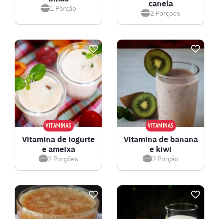
canela
1
Porção
2
Porções
VITAMINAS
VITAMINAS
Vitamina de iogurte
Vitamina de banana
e ameixa
e kiwi
2
Porções
2
Porção