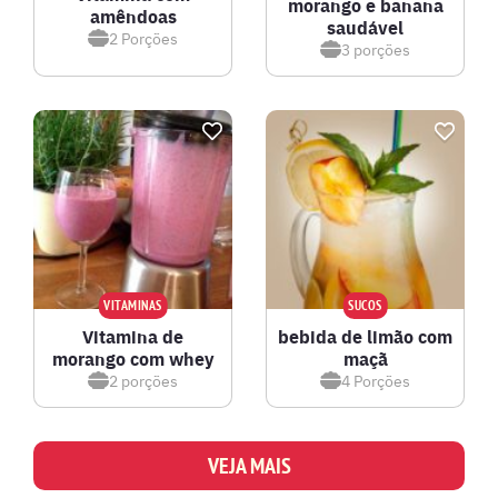
morango e banana
amêndoas
saudável
2
Porções
3
porções
VITAMINAS
SUCOS
Vitamina de
bebida de limão com
morango com whey
maçã
2
porções
4
Porções
VEJA MAIS