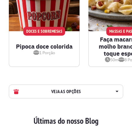
DOCES E SOBREMESAS
MASSAS E PA
Faça macar
Pipoca doce colorida
molho bran
toque esp
1
Porção
50m
8
Po
VEJA AS OPÇÕES
AVES
Últimas do nosso Blog
BATIDAS