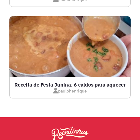
LANCHES
LASANHAS
LOW CARB
MASSAS E PASTAS
Receita de Festa Junina: 6 caldos para aquecer
paulohenrique
MOLHOS
PÃES E SALGADOS
PEIXES