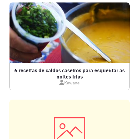
BEBIDAS E DRINKS
BISCOITOS
BOLOS E TORTAS
CALDOS
6 receitas de caldos caseiros para esquentar as
noites frias
Kawane
CARNE BOVINA
CARNE SUÍNA
CARNES