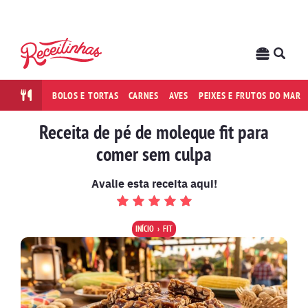
BOLOS E TORTAS
CARNES
AVES
PEIXES E FRUTOS DO MAR
Receita de pé de moleque fit para
comer sem culpa
Avalie esta receita aqui!
INÍCIO
FIT