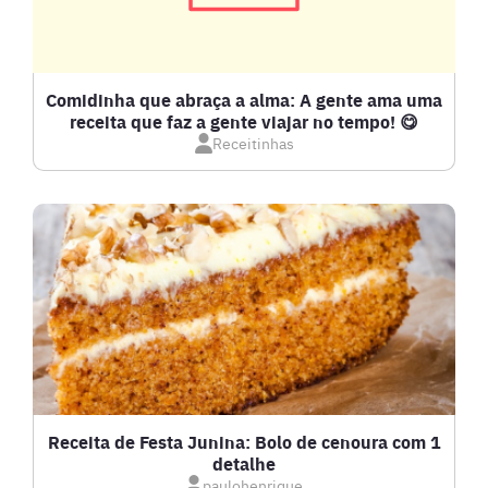
COMPOTAS E GELEIAS
DETOX
Comidinha que abraça a alma: A gente ama uma
receita que faz a gente viajar no tempo! 😋
Receitinhas
DOCES E SOBREMESAS
DRINKS
FRANGO
FRUTOS DO MAR
GRATINADOS
Receita de Festa Junina: Bolo de cenoura com 1
detalhe
IOGURTES
paulohenrique