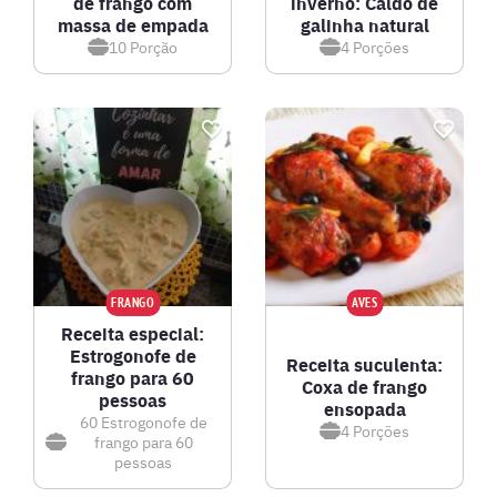
de frango com
inverno: Caldo de
massa de empada
galinha natural
10
Porção
4
Porções
FRANGO
AVES
Receita especial:
Estrogonofe de
Receita suculenta:
frango para 60
Coxa de frango
pessoas
ensopada
60
Estrogonofe de
4
Porções
frango para 60
pessoas