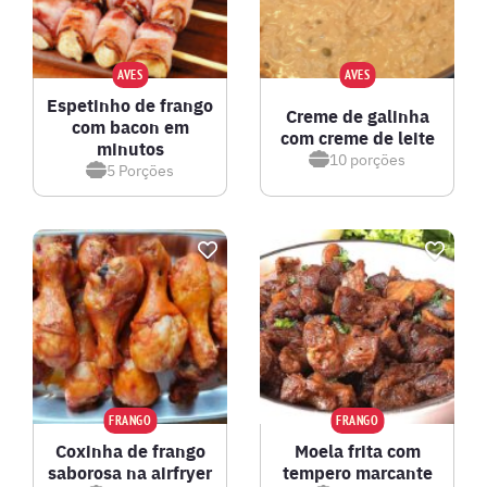
AVES
AVES
Espetinho de frango
Creme de galinha
com bacon em
com creme de leite
minutos
10
porções
5
Porções
FRANGO
FRANGO
Coxinha de frango
Moela frita com
saborosa na airfryer
tempero marcante