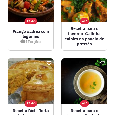
FRANGO
AVES
Receita para o
Frango xadrez com
inverno: Galinha
legumes
caipira na panela de
4
Porções
pressão
FRANGO
AVES
Receita fácil: Torta
Receita para o