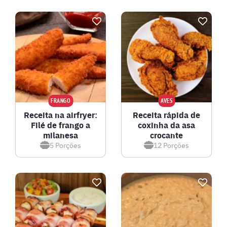
FRANGO
AVES
Receita na airfryer:
Receita rápida de
Filé de frango a
coxinha da asa
milanesa
crocante
5
Porções
12
Porções