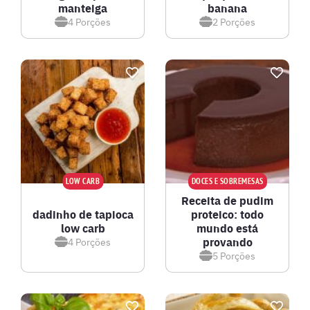
manteiga
banana
4
Porções
2
Porções
LOW CARB
DOCES E SOBREMESAS
Receita de pudim
dadinho de tapioca
proteico: todo
low carb
mundo está
provando
4
Porções
5
Porções