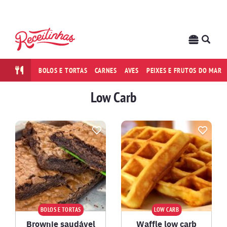
BOLOS E TORTAS
CARNES
AVES
PEIXES E FRUTOS DO MAR
Low Carb
BOLOS E TORTAS
LOW CARB
Brownie saudável
Waffle low carb