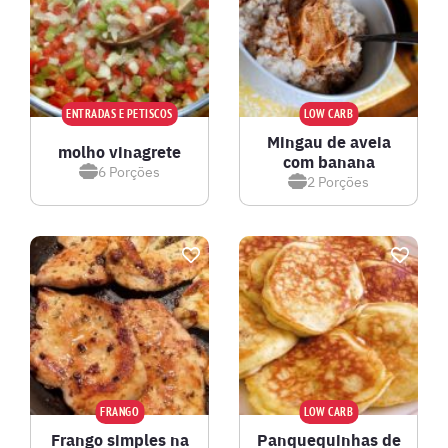
ENTRADAS E PETISCOS
LOW CARB
Mingau de aveia
molho vinagrete
com banana
6
Porções
2
Porções
FRANGO
LOW CARB
Frango simples na
Panquequinhas de