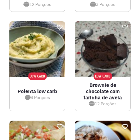
12
Porções
3
Porções
LOW CARB
LOW CARB
Brownie de
Polenta low carb
chocolate com
farinha de aveia
4
Porções
12
Porções