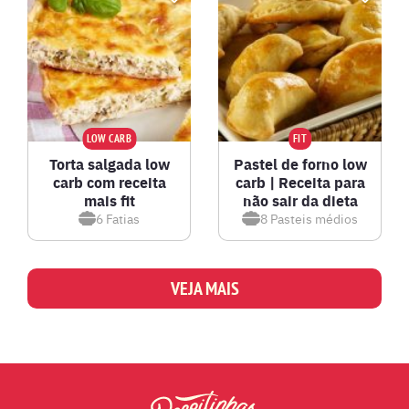
LOW CARB
FIT
Torta salgada low
Pastel de forno low
carb com receita
carb | Receita para
mais fit
não sair da dieta
6
Fatias
8
Pasteis médios
VEJA MAIS