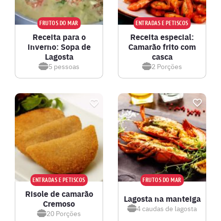
FRUTOS DO MAR
ENTRADAS E PETISCOS
Receita para o
Receita especial:
inverno: Sopa de
Camarão frito com
Lagosta
casca
5
pessoas
2
Porções
ENTRADAS E PETISCOS
FRUTOS DO MAR
Risole de camarão
Lagosta na manteiga
Cremoso
4
caudas de lagosta
20
Porções