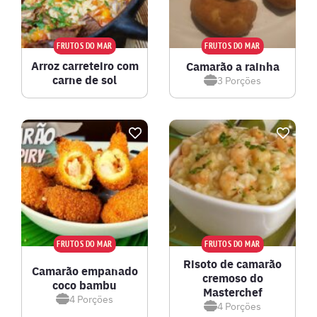
FRUTOS DO MAR
FRUTOS DO MAR
Arroz carreteiro com
Camarão a rainha
carne de sol
3
Porções
FRUTOS DO MAR
FRUTOS DO MAR
Risoto de camarão
Camarão empanado
cremoso do
coco bambu
Masterchef
4
Porções
4
Porções