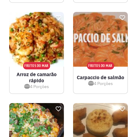
FRUTOS DO MAR
FRUTOS DO MAR
Arroz de camarão
Carpaccio de salmão
rápido
4
Porções
4
Porções