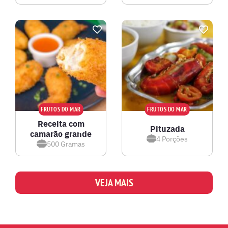
FRUTOS DO MAR
FRUTOS DO MAR
Receita com
Pituzada
camarão grande
4
Porções
500
Gramas
VEJA MAIS