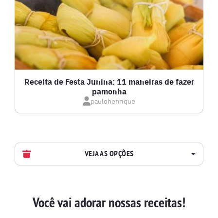
Receita de Festa Junina: 11 maneiras de fazer
pamonha
paulohenrique
VEJA AS OPÇÕES
AVES
Você vai adorar nossas receitas!
BATIDAS