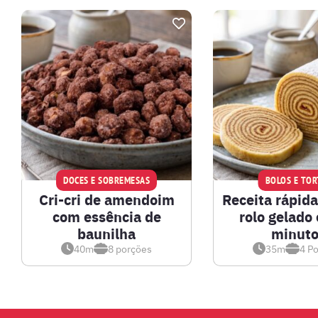
BEBIDAS E DRINKS
BISCOITOS
BOLOS E TORTAS
CALDOS
DOCES E SOBREMESAS
BOLOS E TOR
Cri-cri de amendoim
Receita rápida
CARNE BOVINA
com essência de
rolo gelado
baunilha
minuto
CARNE SUÍNA
40m
8
porções
35m
4
Po
CARNES