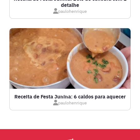
detalhe
IOGURTES
paulohenrique
LANCHES
LASANHAS
LOW CARB
MASSAS E PASTAS
Receita de Festa Junina: 6 caldos para aquecer
paulohenrique
MOLHOS
PÃES E SALGADOS