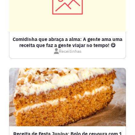
COMPOTAS E GELEIAS
DETOX
Comidinha que abraça a alma: A gente ama uma
receita que faz a gente viajar no tempo! 😋
Receitinhas
DOCES E SOBREMESAS
DRINKS
FRANGO
FRUTOS DO MAR
GRATINADOS
Receita de Festa Junina: Bolo de cenoura com 1