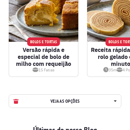
BOLOS E TORTAS
BOLOS E TOR
Versão rápida e
Receita rápida
especial de bolo de
rolo gelado
milho com requeijão
minuto
15
Fatias
35m
4
Po
VEJA AS OPÇÕES
AVES