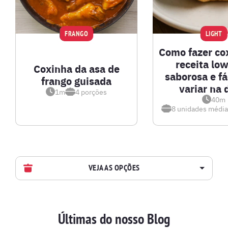
FRANGO
LIGHT
Como fazer cox
receita lo
Coxinha da asa de
saborosa e fá
frango guisada
variar na 
1m
4
porções
40m
8 unidades médi
VEJA AS OPÇÕES
AVES
Últimas do nosso Blog
BATIDAS