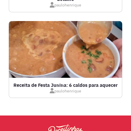
IOGURTES
paulohenrique
LANCHES
LASANHAS
LOW CARB
MASSAS E PASTAS
Receita de Festa Junina: 6 caldos para aquecer
paulohenrique
MOLHOS
PÃES E SALGADOS
PEIXES