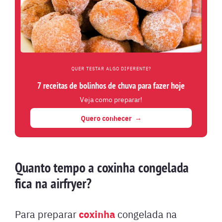
QUER TESTAR ALGO DIFERENTE?
7 receitas de bolinhos de chuva para fazer hoje
Veja como preparar!
Quero conhecer
Quanto tempo a coxinha congelada
fica na airfryer?
coxinha
Para preparar
congelada na