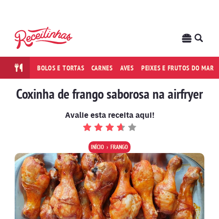
BOLOS E TORTAS
CARNES
AVES
PEIXES E FRUTOS DO MAR
Coxinha de frango saborosa na airfryer
Avalie esta receita aqui!
INÍCIO
FRANGO