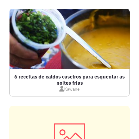
BEBIDAS E DRINKS
BISCOITOS
BOLOS E TORTAS
CALDOS
6 receitas de caldos caseiros para esquentar as
noites frias
Kawane
CARNE BOVINA
CARNE SUÍNA
CARNES