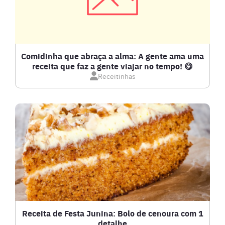
COMPOTAS E GELEIAS
DETOX
Comidinha que abraça a alma: A gente ama uma
receita que faz a gente viajar no tempo! 😋
Receitinhas
DOCES E SOBREMESAS
DRINKS
FRANGO
FRUTOS DO MAR
GRATINADOS
Receita de Festa Junina: Bolo de cenoura com 1
detalhe