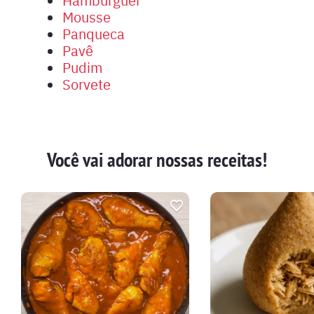
Mousse
Panqueca
Pavê
Pudim
Sorvete
Você vai adorar nossas receitas!