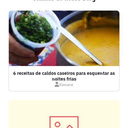
BATIDAS
BEBIDAS E DRINKS
BISCOITOS
BOLOS E TORTAS
CALDOS
6 receitas de caldos caseiros para esquentar as
noites frias
Kawane
CARNE BOVINA
CARNE SUÍNA
CARNES