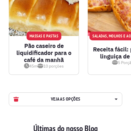
MASSAS E PASTAS
Pão caseiro de
Receita fácil:
liquidificador para o
linguiça de
café da manhã
5
Porç
45m
10
porções
VEJA AS OPÇÕES
AVES
Últimas do nosso Blog