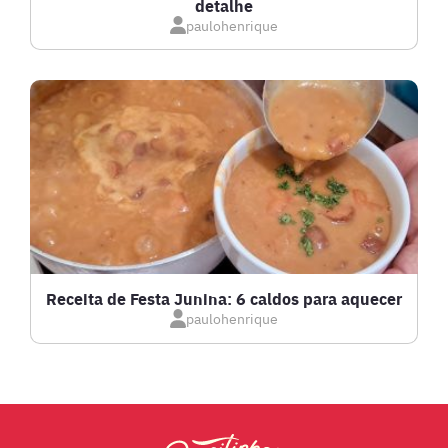
detalhe
IOGURTES
paulohenrique
LANCHES
LASANHAS
LOW CARB
MASSAS E PASTAS
Receita de Festa Junina: 6 caldos para aquecer
paulohenrique
MOLHOS
PÃES E SALGADOS