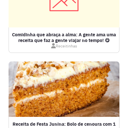
COMPOTAS E GELEIAS
DETOX
Comidinha que abraça a alma: A gente ama uma
receita que faz a gente viajar no tempo! 😋
Receitinhas
DOCES E SOBREMESAS
DRINKS
FRANGO
FRUTOS DO MAR
GRATINADOS
Receita de Festa Junina: Bolo de cenoura com 1