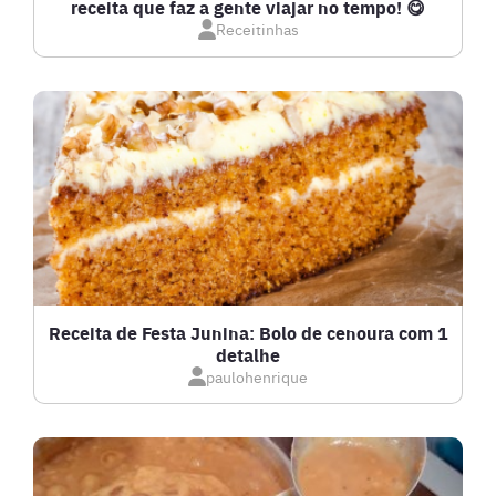
receita que faz a gente viajar no tempo! 😋
Receitinhas
DOCES E SOBREMESAS
DRINKS
FRANGO
FRUTOS DO MAR
GRATINADOS
Receita de Festa Junina: Bolo de cenoura com 1
detalhe
IOGURTES
paulohenrique
LANCHES