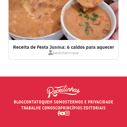
LASANHAS
LOW CARB
MASSAS E PASTAS
Receita de Festa Junina: 6 caldos para aquecer
paulohenrique
MOLHOS
PÃES E SALGADOS
PEIXES
BLOG
CONTATO
QUEM SOMOS
TERMOS E PRIVACIDADE
RECEITAS DE AIR FRYER
TRABALHE CONOSCO
PRINCÍPIOS EDITORIAIS
RECEITAS DE ANIVERSÁRIO DE CASAMENTO