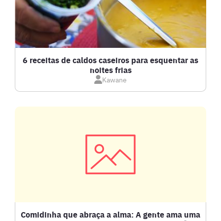
BOLOS E TORTAS
CALDOS
6 receitas de caldos caseiros para esquentar as
noites frias
Kawane
CARNE BOVINA
CARNE SUÍNA
CARNES
COMPOTAS E GELEIAS
DETOX
Comidinha que abraça a alma: A gente ama uma