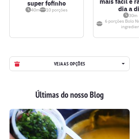
mais fácil e r
super fofinho
dia a d
40m
10
porções
30m
6 porções
Bolo N
ingredie
VEJA AS OPÇÕES
AVES
Últimas do nosso Blog
BATIDAS
BEBIDAS E DRINKS
BISCOITOS