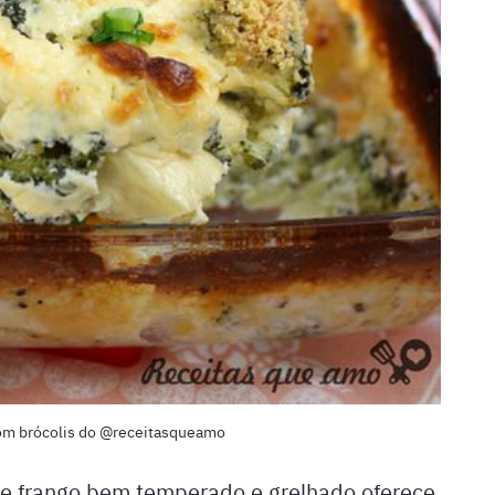
com brócolis do @receitasqueamo
de frango bem temperado e grelhado oferece