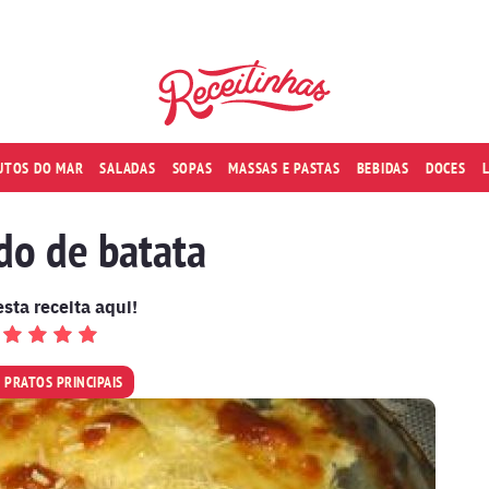
RUTOS DO MAR
SALADAS
SOPAS
MASSAS E PASTAS
BEBIDAS
DOCES
do de batata
esta receita aqui!
PRATOS PRINCIPAIS