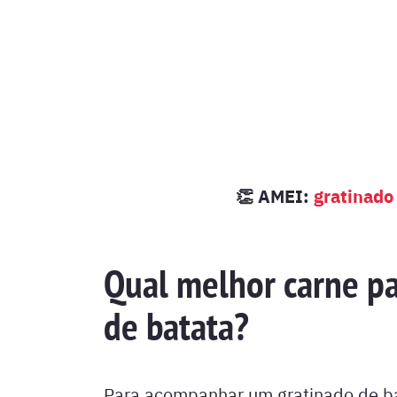
👏 AMEI:
gratinado
Qual melhor carne pa
de batata?
Para acompanhar um gratinado de ba