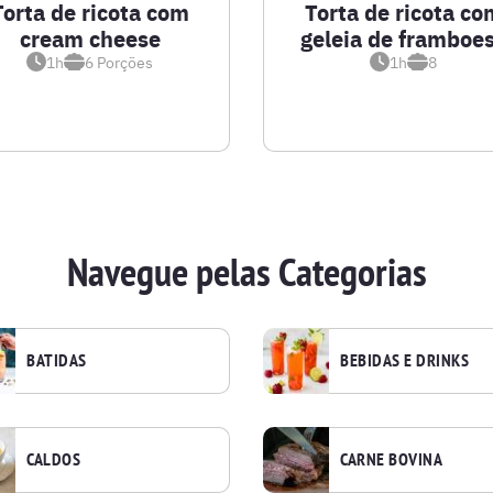
Torta de ricota com
Torta de ricota co
cream cheese
geleia de framboe
1h
6
Porções
1h
8
Navegue pelas Categorias
BATIDAS
BEBIDAS E DRINKS
CALDOS
CARNE BOVINA