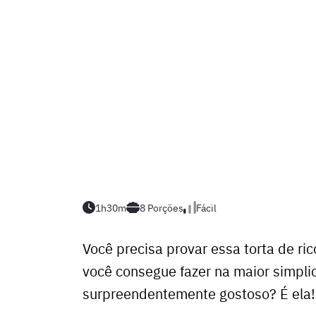
1h30m
8
Porções
Fácil
Você precisa provar essa torta de ri
você consegue fazer na maior simpli
surpreendentemente gostoso? É ela!