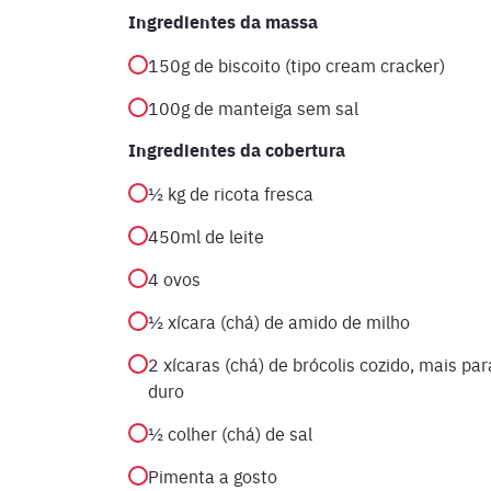
Ingredientes da massa
150g de biscoito (tipo cream cracker)
100g de manteiga sem sal
Ingredientes da cobertura
½ kg de ricota fresca
450ml de leite
4 ovos
½ xícara (chá) de amido de milho
2 xícaras (chá) de brócolis cozido, mais par
duro
½ colher (chá) de sal
Pimenta a gosto