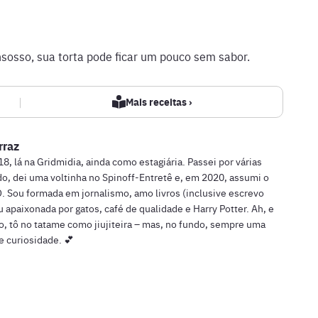
insosso, sua torta pode ficar um pouco sem sabor.
|
Mais receitas ›
rraz
 lá na Gridmidia, ainda como estagiária. Passei por várias
do, dei uma voltinha no Spinoff-Entretê e, em 2020, assumi o
. Sou formada em jornalismo, amo livros (inclusive escrevo
u apaixonada por gatos, café de qualidade e Harry Potter. Ah, e
, tô no tatame como jiujiteira – mas, no fundo, sempre uma
 curiosidade. 💕