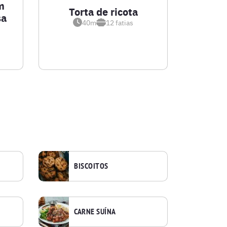
m
Torta de ricota
sa
40m
12
fatias
BISCOITOS
CARNE SUÍNA