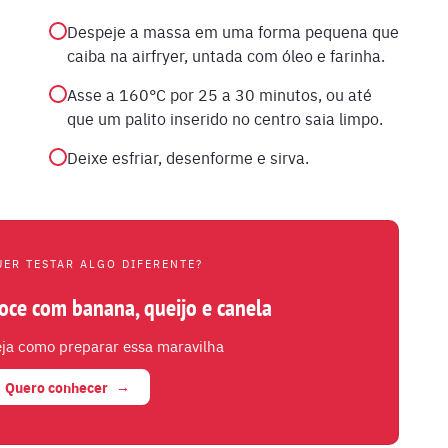
Despeje a massa em uma forma pequena que
e
caiba na airfryer, untada com óleo e farinha.
Asse a 160°C por 25 a 30 minutos, ou até
que um palito inserido no centro saia limpo.
Deixe esfriar, desenforme e sirva.
UER TESTAR ALGO DIFERENTE?
oce com banana, queijo e canela
ja como preparar essa maravilha
Quero conhecer