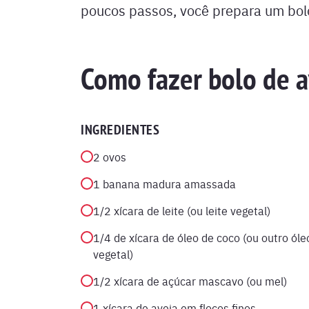
poucos passos, você prepara um bolo
Como fazer bolo de a
INGREDIENTES
2 ovos
1 banana madura amassada
1/2 xícara de leite (ou leite vegetal)
1/4 de xícara de óleo de coco (ou outro óle
vegetal)
1/2 xícara de açúcar mascavo (ou mel)
1 xícara de aveia em flocos finos