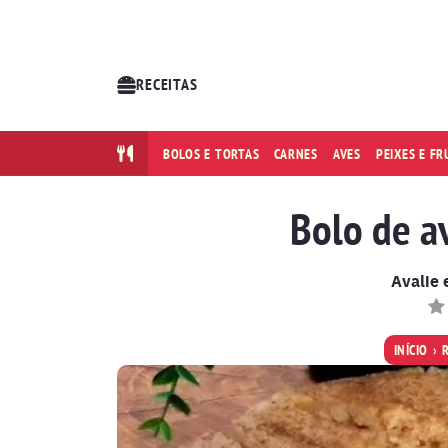
RECEITAS
BOLOS E TORTAS
CARNES
AVES
PEIXES E F
Bolo de av
Avalie 
INÍCIO