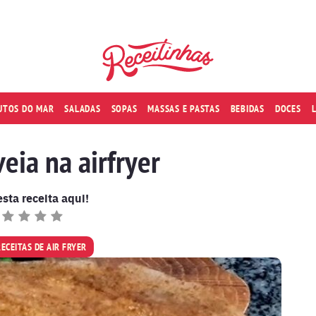
RUTOS DO MAR
SALADAS
SOPAS
MASSAS E PASTAS
BEBIDAS
DOCES
eia na airfryer
esta receita aqui!
RECEITAS DE AIR FRYER