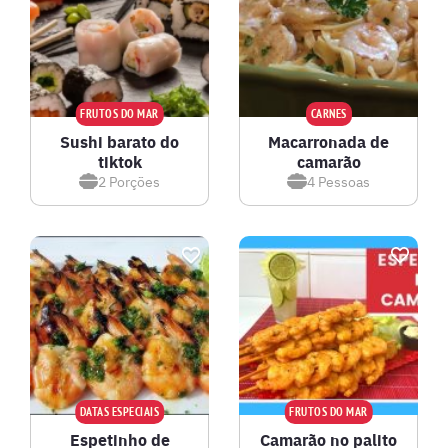
FRUTOS DO MAR
CARNES
Sushi barato do
Macarronada de
tiktok
camarão
2
Porções
4
Pessoas
DATAS ESPECIAIS
FRUTOS DO MAR
Espetinho de
Camarão no palito