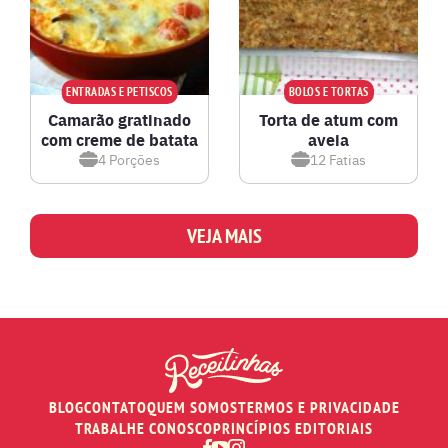
ENTRADAS E PETISCOS
BOLOS E TORTAS
Camarão gratinado
Torta de atum com
com creme de batata
aveia
4
Porções
12
Fatias
VEJA MAIS
BLOG
CONTATO
QUEM SOMOS
TERMOS E PRIVACIDADE
TRABALHE CONOSCO
PRINCÍPIOS EDITORIAIS