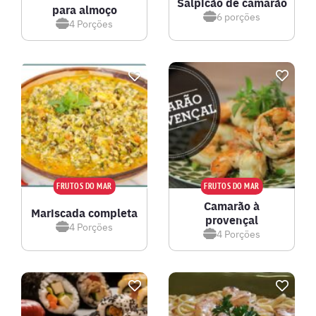
Salpicão de camarão
para almoço
6
porções
4
Porções
FRUTOS DO MAR
FRUTOS DO MAR
Camarão à
Mariscada completa
provençal
4
Porções
4
Porções