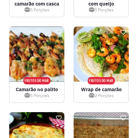
camarão com casca
com queijo
5
Porções
5
Porções
FRUTOS DO MAR
FRUTOS DO MAR
Camarão no palito
Wrap de camarão
5
Porções
2
Porções